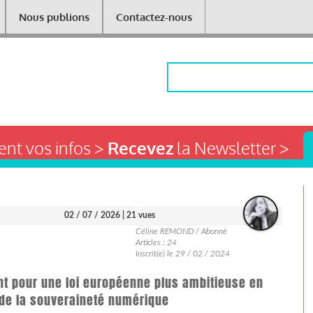
Nous publions
Contactez-nous
Rechercher
nt vos infos >
Recevez
la Newsletter >
02 / 07 / 2026
| 21 vues
Céline REMOND / Abonné
Articles : 24
Inscrit(e) le 29 / 02 / 2024
nt pour une loi européenne plus ambitieuse en
t de la souveraineté numérique