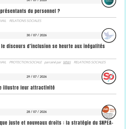
30 / 07 / 2026
représentants du personnel ?
VAIL
RELATIONS SOCIALES
30 / 07 / 2026
 le discours d’inclusion se heurte aux inégalités
VAIL
PROTECTION SOCIALE
parrainé par
MNH
RELATIONS SOCIALES
29 / 07 / 2026
illustre leur attractivité
28 / 07 / 2026
que juste et nouveaux droits : la stratégie du SNPEA-