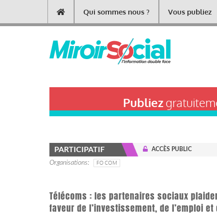
Aller
Qui sommes nous ?
Vous publiez
Main
au
contenu
navigation
principal
Publiez
gratuiteme
PARTICIPATIF
ACCÈS PUBLIC
Organisations
FO COM
Télécoms : les partenaires sociaux plaide
faveur de l’investissement, de l’emploi e