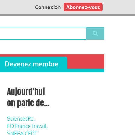
Connexion
Abonnez-vous
Devenez membre
Aujourd'hui
on parle de...
SciencesPo,
FO France travail,
SNPEA CFDT