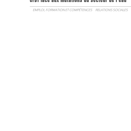
CFDT face aux mutations du secteur de l’eau
EMPLOI, FORMATION ET COMPÉTENCES
RELATIONS SOCIALES