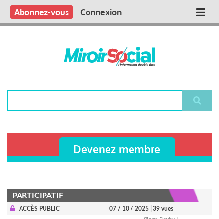
Aller
Qui sommes nous ?
Vous publiez
Nous publions
Contactez-nous
Abonnez-vous
Connexion
Main
au
contenu
navigation
principal
Rechercher
Devenez membre
PARTICIPATIF
ACCÈS PUBLIC
07 / 10 / 2025
| 39 vues
Pierre Bauby /