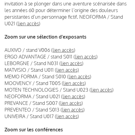
invitation à se plonger dans une aventure scénarisée dans
les années 60 pour déterminer l’origine des douleurs
persistantes d’un personnage fictif
.
NEOFORMA / Stand
U021 (
lien accès
)
Zoom sur une sélection d’exposants
AUXIVO / stand V006 (
lien accès
)
ERGO ADVANTAGE / stand S011 (
lien accès
)
LEBORGNE / Stand N031 (
lien accès
)
MATVISIO / Stand U011 (
lien accès)
MEMO FORMA / Stand S010 (
lien accès
)
MOOVENCY / Stand T005 (
lien accès
)
MOTEN TECHNOLOGIES / Stand U023 (
lien accès
)
NEOFORMA / Stand U021 (
lien accès
)
PREVANCE / Stand S007 (
lien accès
)
PREVENTEO / Stand S013 (
lien accès
)
UNIVEIRA / Stand U017 (
lien accès
)
Zoom sur les conférences