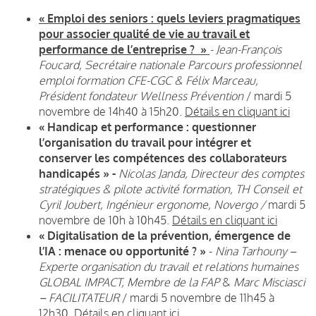
« Emploi des seniors : quels leviers pragmatiques
pour associer qualité de vie au travail et
performance de l’entreprise ? »
- Jean-François
Foucard, Secrétaire nationale Parcours professionnel
emploi formation CFE-CGC & Félix Marceau,
Président fondateur Wellness Prévention
/ mardi 5
novembre de 14h40 à 15h20.
Détails en cliquant ici
« Handicap et performance : questionner
l’organisation du travail pour intégrer et
conserver les compétences des collaborateurs
handicapés » -
Nicolas Janda, Directeur des comptes
stratégiques & pilote activité formation, TH Conseil et
Cyril Joubert, Ingénieur ergonome, Novergo /
mardi 5
novembre de 10h à 10h45
.
Détails en cliquant ici
« Digitalisation de la prévention, émergence de
l’IA : menace ou opportunité ? »
-
Nina Tarhouny
–
Experte organisation du travail et relations humaines
GLOBAL IMPACT,
Membre de la FAP
&
Marc Misciasci
– FACILITATEUR
/ mardi 5 novembre de 11h45 à
12h30.
Détails en cliquant ici