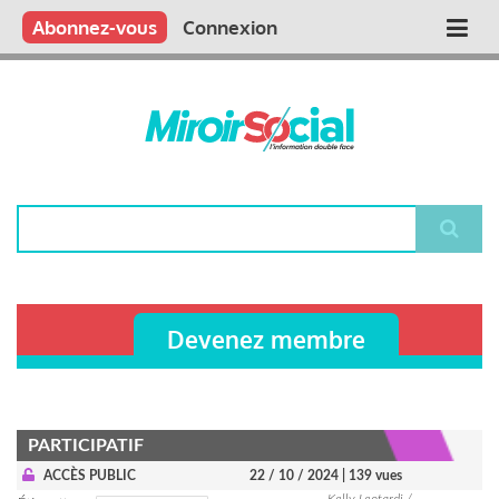
Aller
Qui sommes nous ?
Vous publiez
Nous publions
Contactez-nous
Abonnez-vous
Connexion
Main
au
contenu
navigation
principal
Rechercher
Devenez membre
PARTICIPATIF
ACCÈS PUBLIC
22 / 10 / 2024
| 139 vues
Kelly Leotardi /