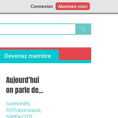
Connexion
Abonnez-vous
Devenez membre
Aujourd'hui
on parle de...
SciencesPo,
FO France travail,
SNPEA CFDT