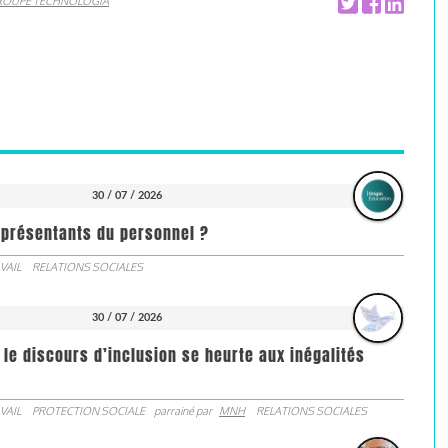
ROUPE TECHNOLOGIA
30 / 07 / 2026
représentants du personnel ?
VAIL
RELATIONS SOCIALES
30 / 07 / 2026
 le discours d’inclusion se heurte aux inégalités
VAIL
PROTECTION SOCIALE
parrainé par
MNH
RELATIONS SOCIALES