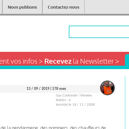
Nous publions
Contactez-nous
Rechercher
nt vos infos >
Recevez
la Newsletter >
13 / 09 / 2019
| 178 vues
Guy Contrastin / Membre
Articles : 6
Inscrit(e) le 18 / 11 / 2008
e, de la gendarmerie, des pompiers, des chauffeurs de