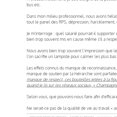
bus etc.
Dans mon milieu professionnel, nous avons hélas 
tout le panel des RPS, dépression, harcèlement,
Je m'interroge : quel salarié pourrait-il supporte
bien trop souvent mis en cause même s'il a respect
Nous avons bien trop souvent l’impression que l
l'on sacrifie un lampiste pour calmer les plus bas
Les effets connus du manque de reconnaissance, d
manque de soutien par la hiérarchie sont parfaitem
manque de respect, ces bouteilles jetées à la fig
quand je lis sur les réseaux sociaux, « Champagne
Selon vous, que pouvons-nous faire afin d'efficac
Ne serait-ce pas de la qualité de vie au travail « ac