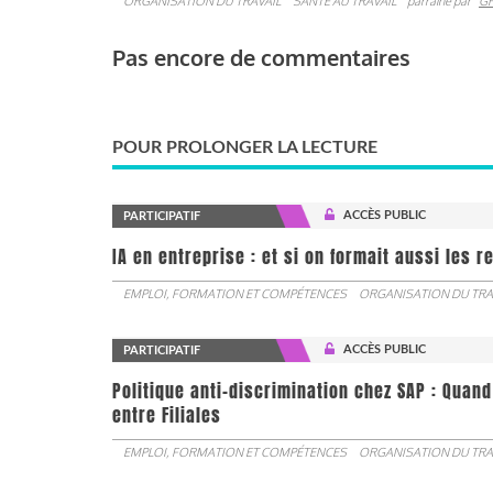
ORGANISATION DU TRAVAIL
SANTÉ AU TRAVAIL
parrainé par
G
Pas encore de commentaires
POUR PROLONGER LA LECTURE
ACCÈS PUBLIC
PARTICIPATIF
IA en entreprise : et si on formait aussi les 
EMPLOI, FORMATION ET COMPÉTENCES
ORGANISATION DU TRA
ACCÈS PUBLIC
PARTICIPATIF
Politique anti-discrimination chez SAP : Quand
entre Filiales
EMPLOI, FORMATION ET COMPÉTENCES
ORGANISATION DU TRA