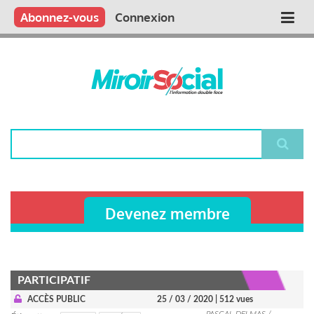
Aller
Qui sommes nous ?
Vous publiez
Nous publions
Contactez-nous
Abonnez-vous
Connexion
Main
au
contenu
navigation
principal
Rechercher
Devenez membre
PARTICIPATIF
ACCÈS PUBLIC
25 / 03 / 2020
| 512 vues
PASCAL DELMAS /