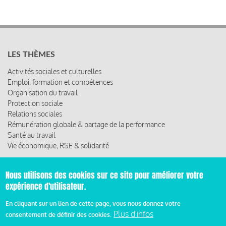
LES THÈMES
Activités sociales et culturelles
Emploi, formation et compétences
Organisation du travail
Protection sociale
Relations sociales
Rémunération globale & partage de la performance
Santé au travail
Vie économique, RSE & solidarité
ACCÈS RAPIDE
Nous utilisons des cookies sur ce site pour améliorer votre
Les abonnements
expérience d'utilisateur.
Les rencontres
En cliquant sur un lien de cette page, vous nous donnez votre
Les ressources
Plus d'infos
consentement de définir des cookies.