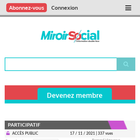
Aller
Qui sommes nous ?
Vous publiez
Nous publions
Contactez-nous
Abonnez-vous
Connexion
Main
au
contenu
navigation
principal
Rechercher
Devenez membre
PARTICIPATIF
ACCÈS PUBLIC
17 / 11 / 2021
| 337 vues
Bernard Vigourous