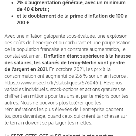
2% d’augmentation générale, avec un minimum
de 40 € bruts ;
et le doublement de la prime d'inflation de 100 à
200 €.
Avec une inflation galopante sous-évaluée, une explosion
des coûts de l’énergie et du carburant et une paupérisation
de la population française en constante augmentation, le
constat est amer :
l’inflation étant supérieure à la hausse
des salaires, les salariés de Leroy-Merlin vont perdre
de l’argent en 2021.
En octobre 2021, les prix à la
consommation ont augmenté de 2,6 % sur un an (source :
https://www.insee.fr/fr/statistiques/5760461).
Revenus
variables Individuels, stock-options et actions gratuites se
chiffrent en millions pour les uns et par le mépris pour les
autres.
Nous ne pouvons plus tolérer que les
rémunérations les plus élevées de l’entreprise gagnent
toujours davantage, quand ceux qui créent la richesse sur
le terrain doivent se partager les miettes.
La
CFDT
,
CFTC
,
CGT
et
FO
exigent la réouverture