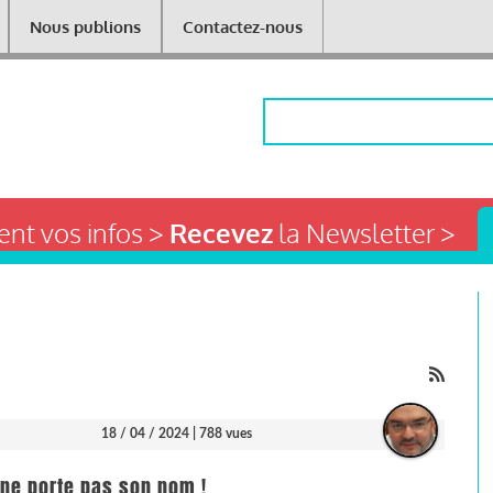
Nous publions
Contactez-nous
Rechercher
nt vos infos >
Recevez
la Newsletter >
18 / 04 / 2024
| 788 vues
 ne porte pas son nom !