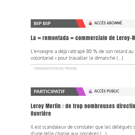
BIP BIP
ACCÈS ABONNÉ
La « remontada » commerciale de Leroy-Me
L'enseigne a déjà rattrapé 80 % de son retard au n
volontariat » pour travailler le dimanche (...)
ORGANISATION DU TRAVAIL
PARTICIPATIF
ACCÈS PUBLIC
Leroy Merlin : de trop nombreuses directi
Ouvrière
Il est scandaleux de constater que les délégués s
d’une telle chasse aux sorcières (...)