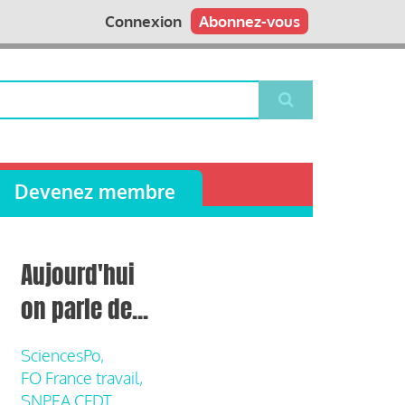
Connexion
Abonnez-vous
Devenez membre
Aujourd'hui
on parle de...
SciencesPo,
FO France travail,
SNPEA CFDT