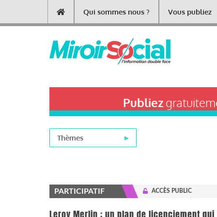
Aller
Qui sommes nous ?
Vous publiez
Main
au
contenu
navigation
principal
Publiez
gratuiteme
Thèmes
PARTICIPATIF
ACCÈS PUBLIC
Leroy Merlin : un plan de licenciement qui