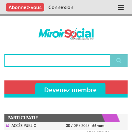
Aller
Qui sommes nous ?
Vous publiez
Nous publions
Contactez-nous
Abonnez-vous
Connexion
Main
au
contenu
navigation
principal
Rechercher
Devenez membre
PARTICIPATIF
ACCÈS PUBLIC
30 / 09 / 2025
| 66 vues
Jacky Lesueur /