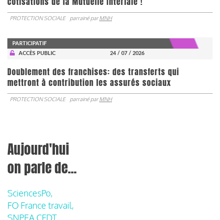
cotisations de la Mutuelle Intériale !
PROTECTION SOCIALE
parrainé par
MNH
PARTICIPATIF
ACCÈS PUBLIC
24 / 07 / 2026
Doublement des franchises: des transferts qui
mettront à contribution les assurés sociaux
PROTECTION SOCIALE
parrainé par
MNH
Aujourd'hui
on parle de...
SciencesPo,
FO France travail,
SNPEA CFDT