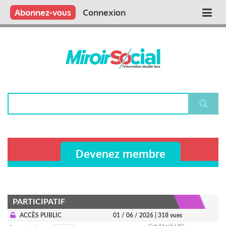
Aller
Qui sommes nous ?
Vous publiez
Nous publions
Contactez-nous
Abonnez-vous
Connexion
Main
au
contenu
navigation
principal
Rechercher
Devenez membre
PARTICIPATIF
ACCÈS PUBLIC
01 / 06 / 2026
| 318 vues
Cgt Macif UES