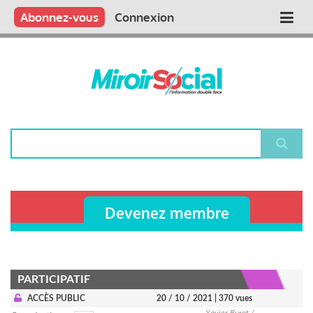
Aller
Qui sommes nous ?
Vous publiez
Nous publions
Contactez-nous
Abonnez-vous
Connexion
Main
au
contenu
navigation
principal
Rechercher
Devenez membre
PARTICIPATIF
ACCÈS PUBLIC
20 / 10 / 2021
| 370 vues
Xavier Burot /