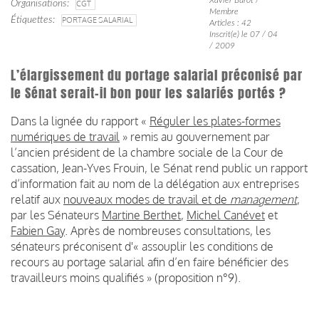
Organisations
CGT
Membre
Étiquettes
PORTAGE SALARIAL
Articles : 42
Inscrit(e) le 07 / 04
/ 2009
L’élargissement du portage salarial préconisé par
le Sénat serait-il bon pour les salariés portés ?
Dans la lignée du rapport «
Réguler les plates-formes
numériques de travail
» remis au gouvernement par
l’ancien président de la chambre sociale de la Cour de
cassation, Jean-Yves Frouin, le Sénat rend public un rapport
d’information fait au nom de la délégation aux entreprises
relatif aux
nouveaux modes de travail et de
management
,
par les Sénateurs
Martine Berthet
,
Michel Canévet
et
Fabien Gay
. Après de nombreuses consultations, les
sénateurs préconisent d'« assouplir les conditions de
recours au portage salarial afin d’en faire bénéficier des
travailleurs moins qualifiés » (proposition n°9).