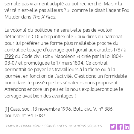
semble pas vraiment adapté au but recherché.
Mais « la
vérité n’est-elle pas ailleurs ? », comme le disait l'agent Fox
Mulder dans
The X-Files
.
La volonté du politique ne serait-elle pas de vouloir
détricoter le CDI
« trop inflexible »
aux dires du patronat
pour lui préférer une forme plus malléable proche du
contrat de louage d’ouvrage qui figurait aux articles
1787 à
1799
du Code civil (dit « Napoléon ») créé par la loi 1804-
03-07 et promulguée le 17 mars 1804. Ce contrat
permettait de payer les travailleurs à la tâche ou à la
journée, en fonction de l’activité.
C’est donc un formidable
bond dans le passé que les sénateurs nous proposent.
Attendons encore un peu et ils nous expliqueront que le
servage avait bien des avantages !
[1]
Cass. soc., 13 novembre 1996, Bull. civ., V, n° 386;
pourvoi n° 94-13187.
EMPLOI, FORMATION ET COMPÉTENCES
RELATIONS SOCIALES