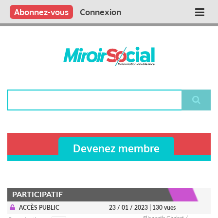
Aller
Qui sommes nous ?
Vous publiez
Nous publions
Contactez-nous
Abonnez-vous
Connexion
Main
au
contenu
navigation
principal
Rechercher
Devenez membre
PARTICIPATIF
ACCÈS PUBLIC
23 / 01 / 2023
| 130 vues
Elisabeth Chabot /