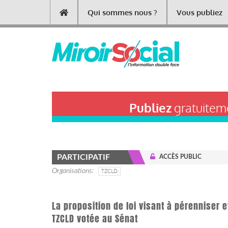
Aller
Qui sommes nous ?
Vous publiez
Main
au
contenu
navigation
principal
Publiez
gratuiteme
PARTICIPATIF
ACCÈS PUBLIC
Organisations
TZCLD
La proposition de loi visant à pérenniser
TZCLD votée au Sénat