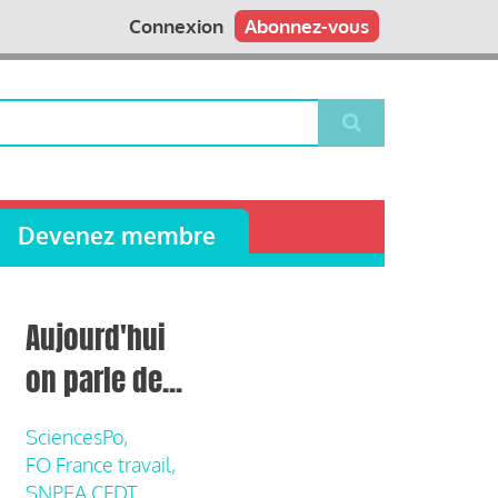
Connexion
Abonnez-vous
Devenez membre
Aujourd'hui
on parle de...
SciencesPo,
FO France travail,
SNPEA CFDT