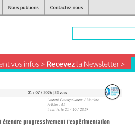
Nous publions
Contactez-nous
Rechercher
nt vos infos >
Recevez
la Newsletter >
01 / 07 / 2026
| 33 vues
Laurent Grandguillaume / Membre
Articles : 61
Inscrit(e) le 21 / 10 / 2019
 et étendre progressivement l’expérimentation