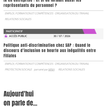
IA en entreprise : et si on formait aussi les
représentants du personnel ?
EMPLOI, FORMATION ET COMPÉTENCES
ORGANISATION DU TRAVAIL
RELATIONS SOCIALES
PARTICIPATIF
ACCÈS PUBLIC
30 / 07 / 2026
Politique anti-discrimination chez SAP : Quand le
discours d’inclusion se heurte aux inégalités entre
Filiales
EMPLOI, FORMATION ET COMPÉTENCES
ORGANISATION DU TRAVAIL
PROTECTION SOCIALE
parrainé par
MNH
RELATIONS SOCIALES
Aujourd'hui
on parle de...