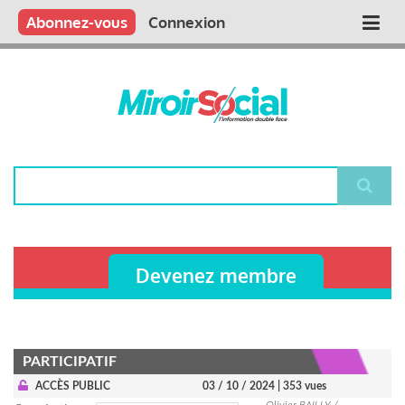
Aller
Qui sommes nous ?
Vous publiez
Nous publions
Contactez-nous
Abonnez-vous
Connexion
Main
au
contenu
navigation
principal
Rechercher
Devenez membre
PARTICIPATIF
ACCÈS PUBLIC
03 / 10 / 2024
| 353 vues
Olivier BAILLY /