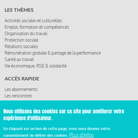
LES THÈMES
Activités sociales et culturelles
Emploi, formation et compétences
Organisation du travail
Protection sociale
Relations sociales
Rémunération globale & partage de la performance
Santé au travail
Vie économique, RSE & solidarité
ACCÈS RAPIDE
Les abonnements
Les rencontres
Les ressources
Nous utilisons des cookies sur ce site pour améliorer votre
expérience d'utilisateur.
© 2019 Miroir Social - Réalisé par
Cafffeine
En cliquant sur un lien de cette page, vous nous donnez votre
Plus d'infos
consentement de définir des cookies.