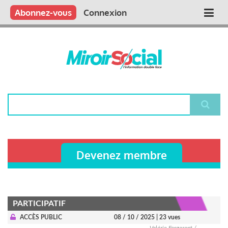
Aller
Qui sommes nous ?
Vous publiez
Nous publions
Contactez-nous
Abonnez-vous
Connexion
Main
au
contenu
navigation
principal
Rechercher
Devenez membre
PARTICIPATIF
ACCÈS PUBLIC
08 / 10 / 2025
| 23 vues
Valérie Forgeront /