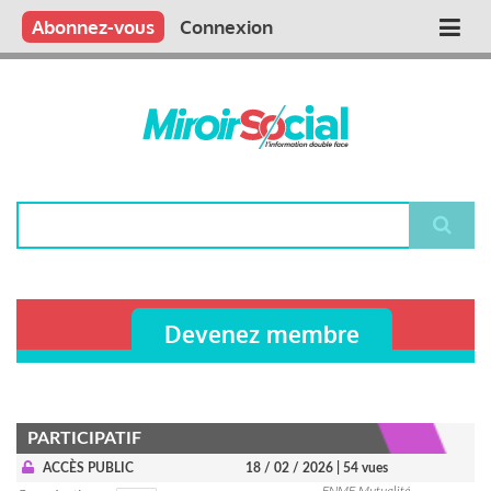
Aller
Qui sommes nous ?
Vous publiez
Nous publions
Contactez-nous
Abonnez-vous
Connexion
Main
au
contenu
navigation
principal
Rechercher
Devenez membre
PARTICIPATIF
ACCÈS PUBLIC
18 / 02 / 2026
| 54 vues
FNMF Mutualité