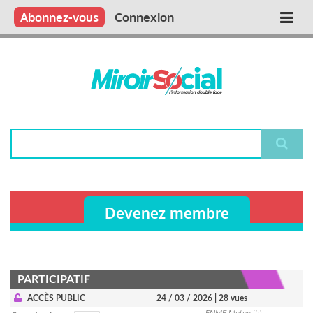
Aller
Qui sommes nous ?
Vous publiez
Nous publions
Contactez-nous
Abonnez-vous
Connexion
Main
au
contenu
navigation
principal
Rechercher
Devenez membre
PARTICIPATIF
ACCÈS PUBLIC
24 / 03 / 2026
| 28 vues
FNMF Mutualité