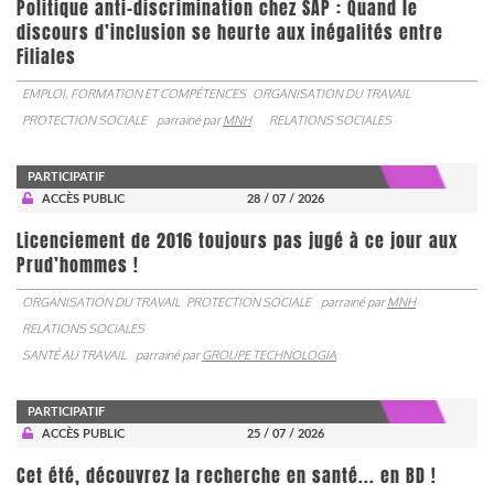
Politique anti-discrimination chez SAP : Quand le
discours d’inclusion se heurte aux inégalités entre
Filiales
EMPLOI, FORMATION ET COMPÉTENCES
ORGANISATION DU TRAVAIL
PROTECTION SOCIALE
parrainé par
MNH
RELATIONS SOCIALES
PARTICIPATIF
ACCÈS PUBLIC
28 / 07 / 2026
Licenciement de 2016 toujours pas jugé à ce jour aux
Prud’hommes !
ORGANISATION DU TRAVAIL
PROTECTION SOCIALE
parrainé par
MNH
RELATIONS SOCIALES
SANTÉ AU TRAVAIL
parrainé par
GROUPE TECHNOLOGIA
PARTICIPATIF
ACCÈS PUBLIC
25 / 07 / 2026
Cet été, découvrez la recherche en santé... en BD !