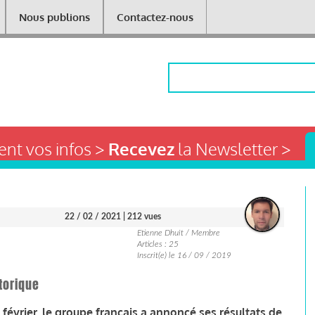
Nous publions
Contactez-nous
Rechercher
nt vos infos >
Recevez
la Newsletter >
22 / 02 / 2021
| 212 vues
Etienne Dhuit / Membre
Articles : 25
Inscrit(e) le 16 / 09 / 2019
torique
 f
évrier, le groupe français a annoncé ses résultats de