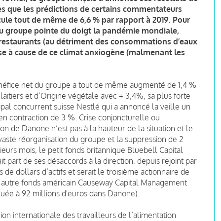
s que les prédictions de certains commentateurs
ecule tout de même de 6,6 % par rapport à 2019. Pour
 du groupe pointe du doigt la pandémie mondiale,
 restaurants (au détriment des consommations d’eaux
oise à cause de ce climat anxiogène (malmenant les
énéfice net du groupe a tout de même augmenté de 1,4 %
itiers et d’
Origine
végétale avec + 3,4%, sa plus forte
ipal concurrent suisse Nestlé qui a annoncé la veille un
 en contraction de 3 %. Crise conjoncturelle ou
tion de Danone n’est pas à la hauteur de la situation et le
ste réorganisation du groupe et la suppression de 2
sieurs mois, le petit fonds britannique
Bluebell Capital
ait part de ses désaccords à la direction, depuis rejoint par
 de dollars d’actifs et serait le troisi
è
me actionnaire de
n autre fonds américain
Causeway Capital Management
luée à 92 millions d'euros dans Danone).
ion internationale des travailleurs de l’alimentation