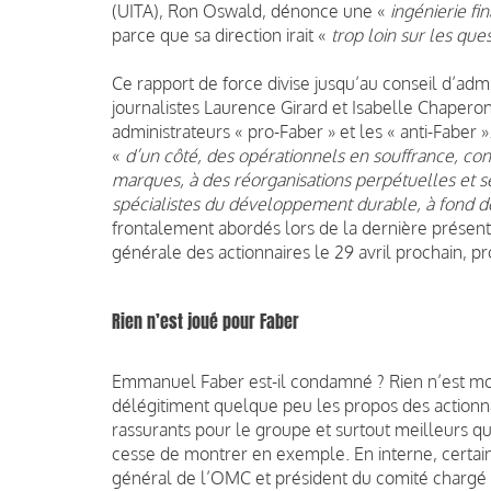
(UITA), Ron Oswald, dénonce une «
ingénierie fi
parce que sa direction irait «
trop loin sur les qu
Ce rapport de force divise jusqu’au conseil d’admi
journalistes Laurence Girard et Isabelle Chapero
administrateurs « pro-Faber » et les « anti-Faber »
«
d’un côté, des opérationnels en souffrance, co
marques, à des réorganisations perpétuelles et se
spécialistes du développement durable, à fond d
frontalement abordés lors de la dernière présent
générale des actionnaires le 29 avril prochain,
Rien n’est joué pour Faber
Emmanuel Faber est-il condamné ? Rien n’est moin
délégitiment quelque peu les propos des actionna
rassurants pour le groupe et surtout meilleurs que
cesse de montrer en exemple. En interne, certaine
général de l’OMC et président du comité charg