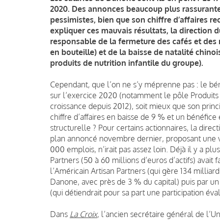
2020. Des annonces beaucoup plus rassurante
pessimistes, bien que son chiffre d’affaires r
expliquer ces mauvais résultats, la direction
responsable de la fermeture des cafés et des
en bouteille) et de la baisse de natalité chin
produits de nutrition infantile du groupe).
Cependant, que l’on ne s’y méprenne pas : le b
sur l’exercice 2020 (notamment le pôle Produits la
croissance depuis 2012), soit mieux que son princ
chiffre d’affaires en baisse de 9 % et un bénéfice
structurelle ? Pour certains actionnaires, la direc
plan annoncé novembre dernier, proposant une va
000 emplois, n’irait pas assez loin. Déjà il y a plu
Partners (50 à 60 millions d’euros d’actifs) avait f
l’Américain Artisan Partners (qui g
è
re 134 milliards
Danone, avec pr
è
s de 3 % du capital) puis par u
(qui détiendrait pour sa part
une participation éva
Dans
La Croix
, l’ancien secrétaire général de l’Un