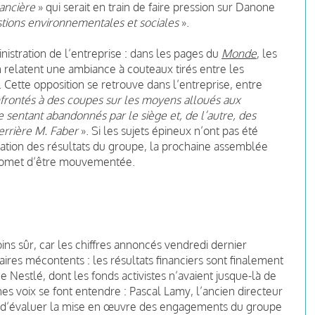
nancière
» qui serait en train de faire pression sur Danone
estions environnementales et sociales
».
nistration de l’entreprise : dans les pages du
Monde
, les
n relatent une ambiance à couteaux tirés entre les
. Cette opposition se retrouve dans l’entreprise, entre
nfrontés à des coupes sur les moyens alloués aux
 sentant abandonnés par le siège et, de l’autre, des
errière M. Faber
». Si les sujets épineux n’ont pas été
ation des résultats du groupe, la prochaine assemblée
 promet d’être mouvementée.
s sûr, car les chiffres annoncés vendredi dernier
ires mécontents : les résultats financiers sont finalement
 Nestlé, dont les fonds activistes n’avaient jusque-là de
s voix se font entendre : Pascal Lamy, l’ancien directeur
é d’évaluer la mise en œuvre des engagements du groupe