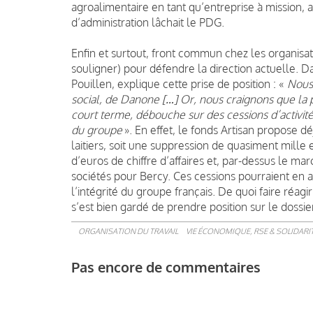
agroalimentaire en tant qu’entreprise à mission,
d’administration lâchait le PDG.
Enfin et surtout, front commun chez les organisat
souligner) pour défendre la direction actuelle. 
Pouillen, explique cette prise de position : «
Nous
social, de Danone […] Or, nous craignons que la 
court terme, débouche sur des cessions d’activ
du groupe
». En effet, le fonds Artisan propose d
laitiers, soit une suppression de quasiment mill
d’euros de chiffre d’affaires et, par-dessus le ma
sociétés pour Bercy. Ces cessions pourraient e
l’intégrité du groupe français. De quoi faire réagi
s’est bien gardé de prendre position sur le dossie
ORGANISATION DU TRAVAIL
VIE ÉCONOMIQUE, RSE & SOLIDARI
Pas encore de commentaires