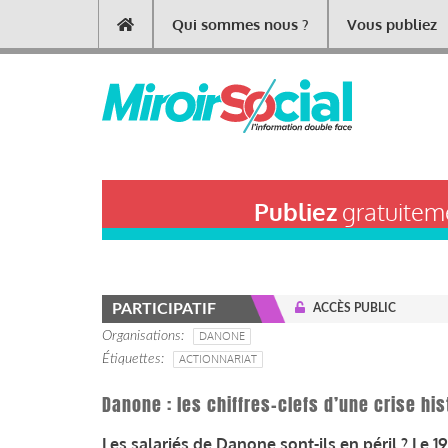
Aller
Qui sommes nous ?
Vous publiez
Main
au
contenu
navigation
principal
Publiez
gratuiteme
PARTICIPATIF
ACCÈS PUBLIC
Organisations
DANONE
Étiquettes
ACTIONNARIAT
Danone : les chiffres-clefs d’une crise his
Les salariés de Danone sont-ils en péril ? Le 19