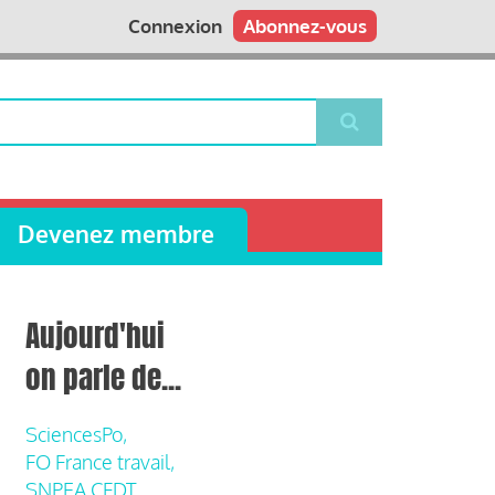
Connexion
Abonnez-vous
Devenez membre
Aujourd'hui
on parle de...
SciencesPo,
FO France travail,
SNPEA CFDT