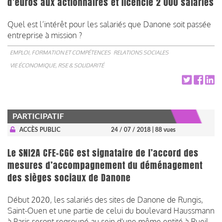
d’euros aux actionnaires et licencie 2 000 salariés
Quel est l’intérêt pour les salariés que Danone soit passée
entreprise à mission ?
EMPLOI, FORMATION ET COMPÉTENCES
RELATIONS SOCIALES
VIE ÉCONOMIQUE, RSE & SOLIDARITÉ
PARTICIPATIF
ACCÈS PUBLIC
24 / 07 / 2018
| 88 vues
Le SNI2A CFE-CGC est signataire de l’accord des
mesures d’accompagnement du déménagement
des sièges sociaux de Danone
Début 2020, les salariés des sites de Danone de Rungis,
Saint-Ouen et une partie de celui du boulevard Haussmann
à Paris seront regroupé au sein d'une même entité à Rueil-