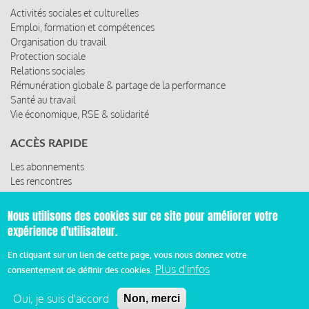
Activités sociales et culturelles
Emploi, formation et compétences
Organisation du travail
Protection sociale
Relations sociales
Rémunération globale & partage de la performance
Santé au travail
Vie économique, RSE & solidarité
ACCÈS RAPIDE
Les abonnements
Les rencontres
Les ressources
Nous utilisons des cookies sur ce site pour améliorer votre
expérience d'utilisateur.
© 2019 Miroir Social - Réalisé par
Cafffeine
En cliquant sur un lien de cette page, vous nous donnez votre
Plus d'infos
consentement de définir des cookies.
Mentions légales et condition générale d’utilisation et
Pied
d’abonnement
Oui, je suis d'accord
Non, merci