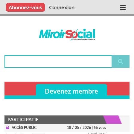
Aller
Qui sommes nous ?
Vous publiez
Nous publions
Contactez-nous
Abonnez-vous
Connexion
Main
au
contenu
navigation
principal
Rechercher
Devenez membre
PARTICIPATIF
ACCÈS PUBLIC
18 / 05 / 2026
| 66 vues
David Hiez /