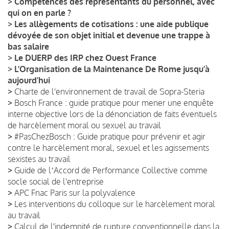
>
Compétences des représentants du personnel, avec
qui on en parle ?
>
Les allègements de cotisations : une aide publique
dévoyée de son objet initial et devenue une trappe à
bas salaire
>
Le DUERP des IRP chez Ouest France
>
L’Organisation de la Maintenance De Rome jusqu’à
aujourd’hui
>
Charte de l'environnement de travail de Sopra-Steria
>
Bosch France : guide pratique pour mener une enquête
interne objective lors de la dénonciation de faits éventuels
de harcèlement moral ou sexuel au travail
>
#PasChezBosch : Guide pratique pour prévenir et agir
contre le harcèlement moral, sexuel et les agissements
sexistes au travail
>
Guide de lʼAccord de Performance Collective comme
socle social de l'entreprise
>
APC Fnac Paris sur la polyvalence
>
Les interventions du colloque sur le harcèlement moral
au travail
>
Calcul de l'indemnité de rupture conventionnelle dans la