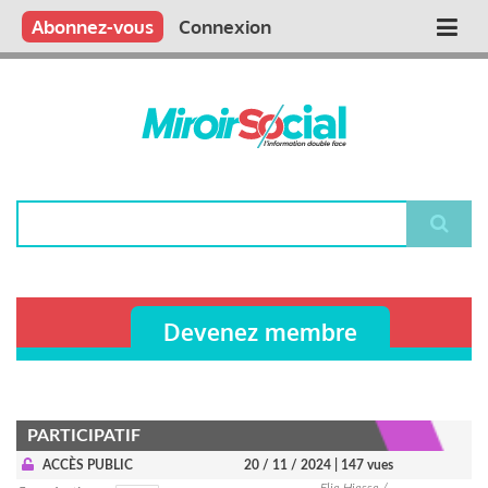
Aller
Qui sommes nous ?
Vous publiez
Nous publions
Contactez-nous
Abonnez-vous
Connexion
Main
au
contenu
navigation
principal
Rechercher
Devenez membre
PARTICIPATIF
ACCÈS PUBLIC
20 / 11 / 2024
| 147 vues
Elie Hiesse /