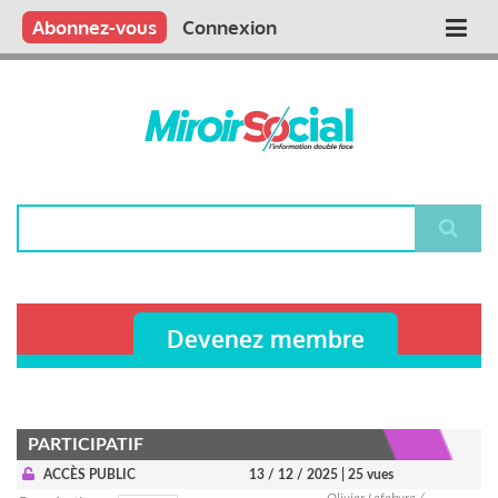
Aller
Qui sommes nous ?
Vous publiez
Nous publions
Contactez-nous
Abonnez-vous
Connexion
Main
au
contenu
navigation
principal
Rechercher
Devenez membre
PARTICIPATIF
ACCÈS PUBLIC
13 / 12 / 2025
| 25 vues
Olivier Lefebvre /