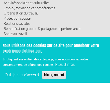
Activités sociales et culturelles
Emploi, formation et compétences
Organisation du travail
Protection sociale
Relations sociales
Rémunération globale & partage de la performance
Santé au travail
Vie économique, RSE & solidarité
Nous utilisons des cookies sur ce site pour améliorer votre
ACCÈS RAPIDE
expérience d'utilisateur.
Les abonnements
En cliquant sur un lien de cette page, vous nous donnez votre
Les rencontres
Plus d'infos
consentement de définir des cookies.
Les ressources
Oui, je suis d'accord
Non, merci
© 2019 Miroir Social - Réalisé par
Cafffeine
Mentions légales et condition générale d’utilisation et
Pied
d’abonnement