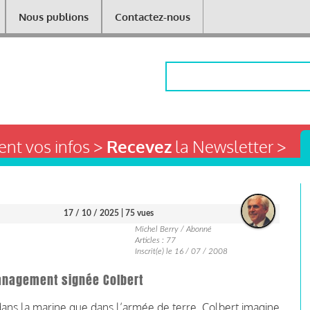
Nous publions
Contactez-nous
Rechercher
nt vos infos >
Recevez
la Newsletter >
17 / 10 / 2025
| 75 vues
Michel Berry / Abonné
Articles : 77
Inscrit(e) le 16 / 07 / 2008
management signée Colbert
t dans la marine que dans l’armée de terre, Colbert imagine