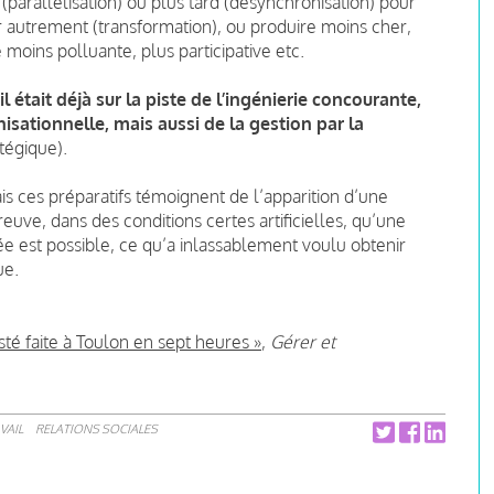
(parallélisation) ou plus tard (désynchronisation) pour
er autrement (transformation), ou produire moins cher,
moins polluante, plus participative etc.
était déjà sur la piste de l’ingénierie concourante,
nisationnelle, mais aussi de la gestion par la
tégique).
is ces préparatifs témoignent de l’apparition d’une
reuve, dans des conditions certes artificielles, qu’une
ée est possible, ce qu’a inlassablement voulu obtenir
ue.
sté faite à Toulon en sept heures »
,
Gérer et
VAIL
RELATIONS SOCIALES