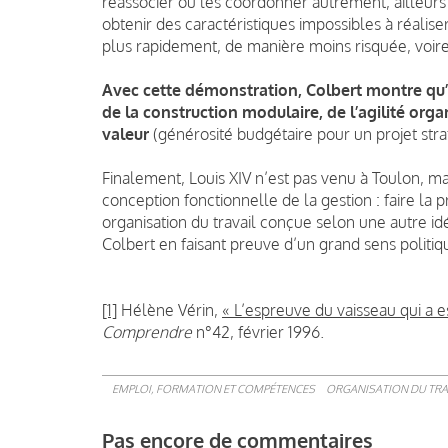
réassocier ou les coordonner autrement, ailleurs 
obtenir des caractéristiques impossibles à réalis
plus rapidement, de manière moins risquée, voire 
Avec cette démonstration, Colbert montre qu’il 
de la construction modulaire, de l’agilité orga
valeur
(générosité budgétaire pour un projet stra
Finalement, Louis XIV n’est pas venu à Toulon, ma
conception fonctionnelle de la gestion : faire la p
organisation du travail conçue selon une autre id
Colbert en faisant preuve d’un grand sens politiq
[1]
Hélène Vérin,
« L’espreuve du vaisseau qui a e
Comprendre
n°42, février 1996.
EMPLOI, FORMATION ET COMPÉTENCES
ORGANISATION DU TRA
Pas encore de commentaires