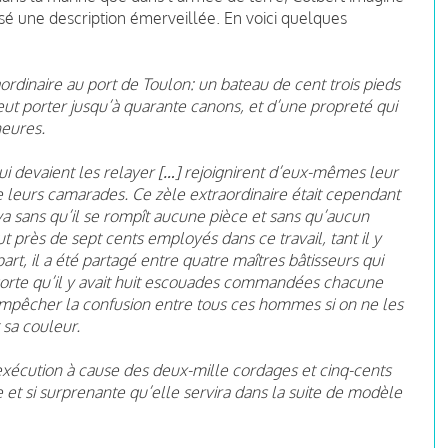
ssé une description émerveillée. En voici quelques
traordinaire au port de Toulon: un bateau de cent trois pieds
eut porter jusqu’à quarante canons, et d’une propreté qui
heures.
qui devaient les relayer […] rejoignirent d’eux-mêmes leur
e leurs camarades. Ce zèle extraordinaire était cependant
va sans qu’il se rompît aucune pièce et sans qu’aucun
ut près de sept cents employés dans ce travail, tant il y
rt, il a été partagé entre quatre maîtres bâtisseurs qui
 sorte qu’il y avait huit escouades commandées chacune
d’empêcher la confusion entre tous ces hommes si on ne les
 sa couleur.
exécution à cause des deux-mille cordages et cinq-cents
le et si surprenante qu’elle servira dans la suite de modèle