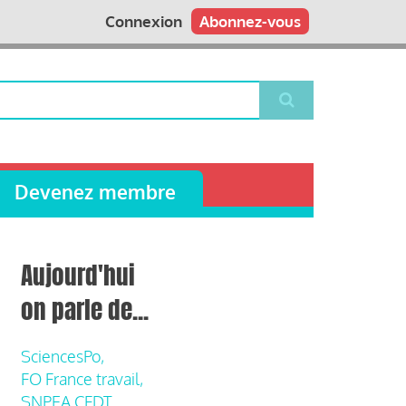
Connexion
Abonnez-vous
Devenez membre
Aujourd'hui
on parle de...
SciencesPo,
FO France travail,
SNPEA CFDT