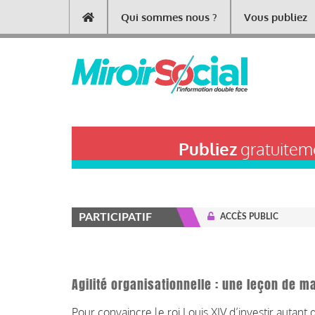
Aller
Qui sommes nous ?
Vous publiez
Main
au
contenu
navigation
principal
Publiez
gratuiteme
PARTICIPATIF
ACCÈS PUBLIC
Agilité organisationnelle : une leçon de 
Pour convaincre le roi Louis XIV d’investir autan