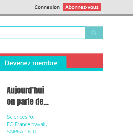
Connexion
Abonnez-vous
Devenez membre
Aujourd'hui
on parle de...
SciencesPo,
FO France travail,
SNPEA CFDT