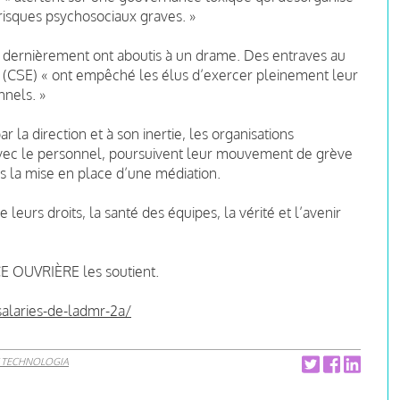
s risques psychosociaux graves. »
et dernièrement ont aboutis à un drame. Des entraves au
(CSE) « ont empêché les élus d’exercer pleinement leur
nnels. »
la direction et à son inertie, les organisations
vec le personnel, poursuivent leur mouvement de grève
s la mise en place d’une médiation.
leurs droits, la santé des équipes, la vérité et l’avenir
CE OUVRIÈRE les soutient.
salaries-de-ladmr-2a/
 TECHNOLOGIA