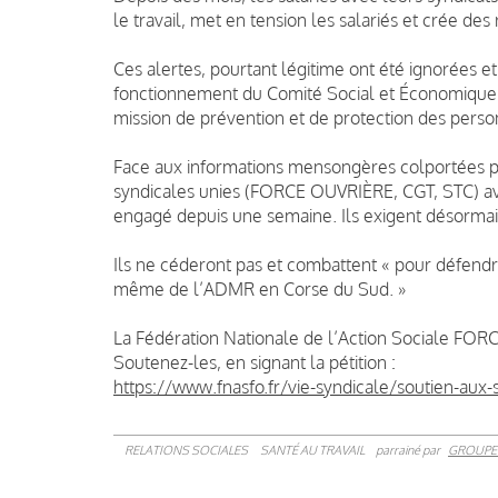
le travail, met en tension les salariés et crée de
Ces alertes, pourtant légitime ont été ignorées 
fonctionnement du Comité Social et Économique 
mission de prévention et de protection des perso
Face aux informations mensongères colportées par 
syndicales unies (FORCE OUVRIÈRE, CGT, STC) a
engagé depuis une semaine. Ils exigent désormai
Ils ne céderont pas et combattent « pour défendre 
même de l’ADMR en Corse du Sud. »
La Fédération Nationale de l’Action Sociale FOR
Soutenez-les, en signant la pétition :
https://www.fnasfo.fr/vie-syndicale/soutien-aux-
RELATIONS SOCIALES
SANTÉ AU TRAVAIL
parrainé par
GROUPE