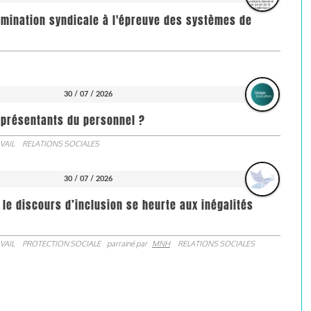
imination syndicale à l'épreuve des systèmes de
30 / 07 / 2026
représentants du personnel ?
VAIL
RELATIONS SOCIALES
30 / 07 / 2026
 le discours d’inclusion se heurte aux inégalités
VAIL
PROTECTION SOCIALE
parrainé par
MNH
RELATIONS SOCIALES