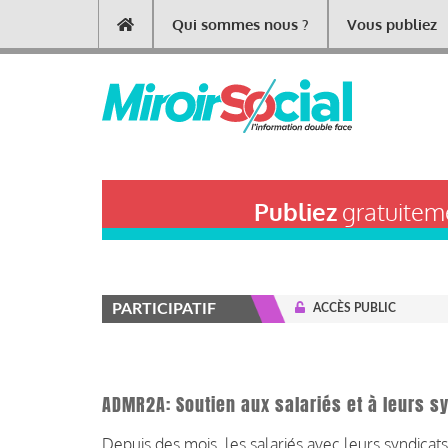
Aller
Qui sommes nous ?
Vous publiez
Main
au
contenu
navigation
principal
Publiez
gratuiteme
PARTICIPATIF
ACCÈS PUBLIC
ADMR2A: Soutien aux salariés et à leurs s
Depuis des mois, les salariés avec leurs syndica