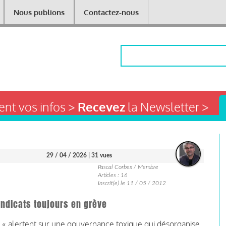
Nous publions
Contactez-nous
Rechercher
nt vos infos >
Recevez
la Newsletter >
29 / 04 / 2026
| 31 vues
Pascal Corbex / Membre
Articles : 16
Inscrit(e) le 11 / 05 / 2012
yndicats toujours en grève
ts « alertent sur une gouvernance toxique qui désorganise