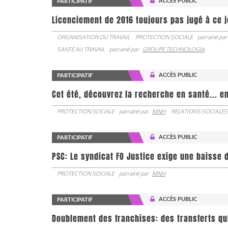
ACCÈS PUBLIC
PARTICIPATIF
Licenciement de 2016 toujours pas jugé à ce 
ORGANISATION DU TRAVAIL
PROTECTION SOCIALE
parrainé par
SANTÉ AU TRAVAIL
parrainé par
GROUPE TECHNOLOGIA
ACCÈS PUBLIC
PARTICIPATIF
Cet été, découvrez la recherche en santé... en
PROTECTION SOCIALE
parrainé par
MNH
RELATIONS SOCIALES
ACCÈS PUBLIC
PARTICIPATIF
PSC: Le syndicat FO Justice exige une baisse d
PROTECTION SOCIALE
parrainé par
MNH
ACCÈS PUBLIC
PARTICIPATIF
Doublement des franchises: des transferts qu