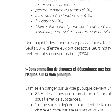
excessive les amène à :
perdre la notion du temps (81%),
avoir du mal à s’endormir (76%),
à s’isoler (66%),
Chiffre alarmant : 1 jeune sur 2 a déclaré 
irritabilité, agressivité,...) après avoir pas
Une majorité des jeunes reste passive face à la 
Seuls 50 % d’entre eux ont désactivé leurs notific
réellement sa consommation (32%).
>> Consommation de drogues et dépendance aux écra
risques sur la voie publique
La mise en danger sur la voie publique devient 
86 % des jeunes consommateurs déclarent a
sous l’effet de substances.
1 jeune sur 5 a déjà eu un accident de la r
chiffre en forte hausse (+4 pts vs 2024).