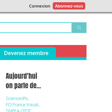
Connexion
Abonnez-vous
Devenez membre
Aujourd'hui
on parle de...
SciencesPo,
FO France travail,
SNPEA CFDT