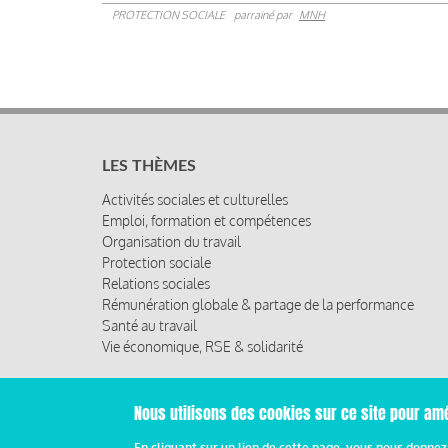
PROTECTION SOCIALE
parrainé par
MNH
LES THÈMES
Activités sociales et culturelles
Emploi, formation et compétences
Organisation du travail
Protection sociale
Relations sociales
Rémunération globale & partage de la performance
Santé au travail
Vie économique, RSE & solidarité
Nous utilisons des cookies sur ce site pour amé
© 2019 Miroir Social - Réalisé par
Cafffeine
En cliquant sur un lien de cette page, vous nous donne