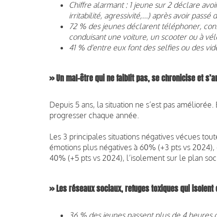
Chiffre alarmant : 1 jeune sur 2 déclare av
irritabilité, agressivité,...) après avoir pas
72 % des jeunes déclarent téléphoner, consu
conduisant une voiture, un scooter ou à vél
41 % d'entre eux font des selfies ou des vi
>> Un mal-être qui ne faiblit pas, se chronicise et 
Depuis 5 ans, la situation ne s’est pas améliorée.
progresser chaque année.
Les 3 principales situations négatives vécues tou
émotions plus négatives à 60% (+3 pts vs 2024), 
40% (+5 pts vs 2024), l’isolement sur le plan soc
>> Les réseaux sociaux, refuges toxiques qui isolent e
36 % des jeunes passent plus de 4 heures ou