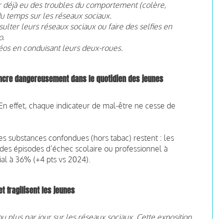
oir déjà eu des troubles du comportement (colère,
sé du temps sur les réseaux sociaux.
lter leurs réseaux sociaux ou faire des selfies en
o.
déos en conduisant leurs deux-roues.
s’ancre dangereusement dans le quotidien des jeunes
 En effet, chaque indicateur de mal-être ne cesse de
tes substances confondues (hors tabac) restent : les
des épisodes d’échec scolaire ou professionnel à
ial à 36% (+4 pts vs 2024).
t fragilisent les jeunes
 plus par jour sur les réseaux sociaux. Cette exposition