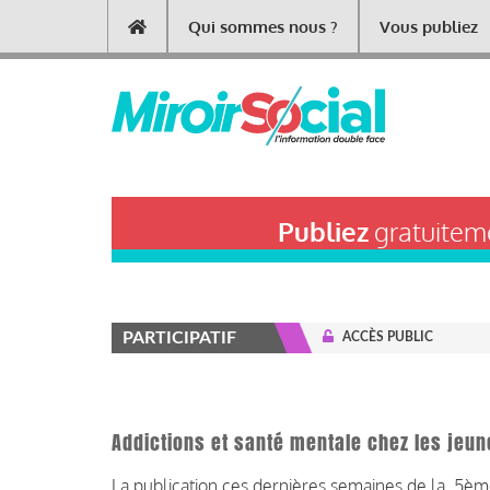
Aller
Qui sommes nous ?
Vous publiez
Main
au
contenu
navigation
principal
Publiez
gratuiteme
PARTICIPATIF
ACCÈS PUBLIC
Addictions et santé mentale chez les jeun
La publication ces dernières semaines de la 5èm