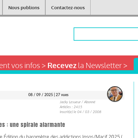
Nous publions
Contactez-nous
Rechercher
nt vos infos >
Recevez
la Newsletter >
08 / 09 / 2025
| 27 vues
Jacky Lesueur / Abonné
Articles : 2415
Inscrit(e) le 04 / 03 / 2008
es : une spirale alarmante
e Édition du baromètre des addictions Ipsos/Macif 2025 (