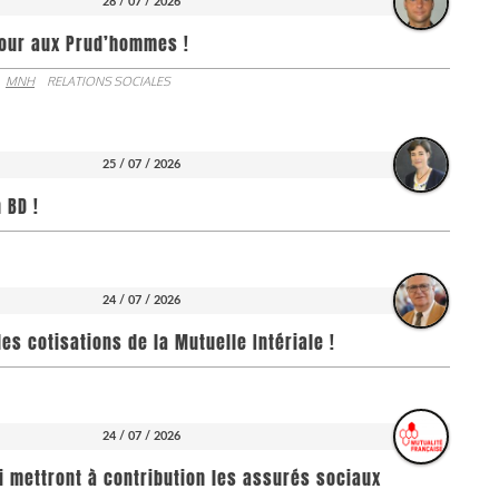
28 / 07 / 2026
jour aux Prud’hommes !
MNH
RELATIONS SOCIALES
25 / 07 / 2026
 BD !
24 / 07 / 2026
es cotisations de la Mutuelle Intériale !
24 / 07 / 2026
i mettront à contribution les assurés sociaux