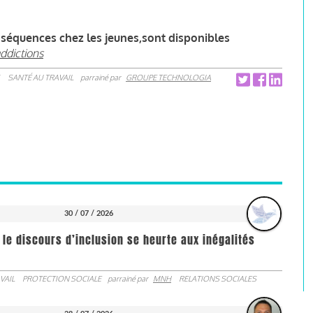
onséquences chez les jeunes,sont disponibles
ddictions
SANTÉ AU TRAVAIL
parrainé par
GROUPE TECHNOLOGIA
30 / 07 / 2026
 le discours d’inclusion se heurte aux inégalités
VAIL
PROTECTION SOCIALE
parrainé par
MNH
RELATIONS SOCIALES