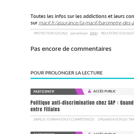
Toutes les infos sur les addictions et leurs c
sur
macif.fr/assurance/la-macif/barometre-des-a
PROTECTION SOCIALE
parrainé par
MNH
RELATIONS SOCIALES
Pas encore de commentaires
POUR PROLONGER LA LECTURE
ACCÈS PUBLIC
PARTICIPATIF
Politique anti-discrimination chez SAP : Quand
entre Filiales
EMPLOI, FORMATION ET COMPÉTENCES
ORGANISATION DU TRA