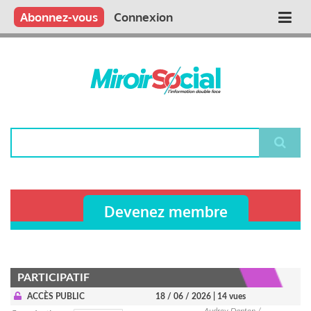
Aller
Qui sommes nous ?
Vous publiez
Nous publions
Contactez-nous
Abonnez-vous
Connexion
Main
au
contenu
navigation
principal
Rechercher
Devenez membre
PARTICIPATIF
ACCÈS PUBLIC
18 / 06 / 2026
| 14 vues
Audrey Danten /