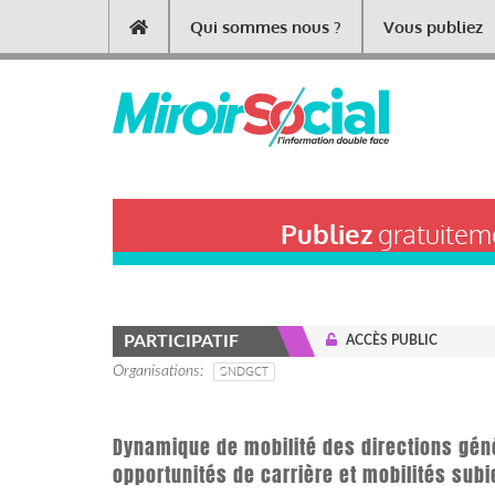
Aller
Qui sommes nous ?
Vous publiez
Main
au
contenu
navigation
principal
Publiez
gratuiteme
PARTICIPATIF
ACCÈS PUBLIC
Organisations
SNDGCT
Dynamique de mobilité des directions gén
opportunités de carrière et mobilités subi