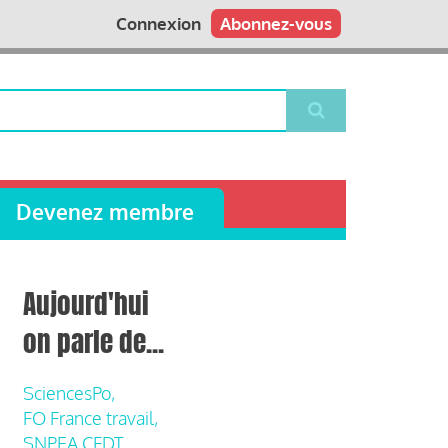
Connexion
Abonnez-vous
Devenez membre
Aujourd'hui
on parle de...
SciencesPo,
FO France travail,
SNPEA CFDT