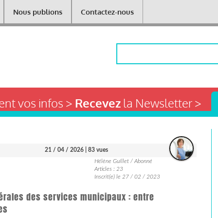
Nous publions
Contactez-nous
Rechercher
nt vos infos >
Recevez
la Newsletter >
21 / 04 / 2026
| 83 vues
Hélène Guillet / Abonné
Articles : 23
Inscrit(e) le 27 / 02 / 2023
érales des services municipaux : entre
es