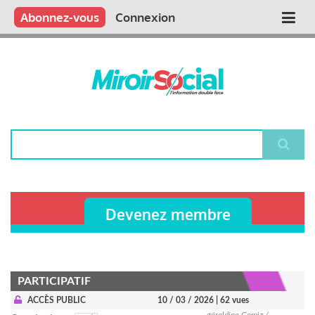
Aller
Qui sommes nous ?
Vous publiez
Nous publions
Contactez-nous
Abonnez-vous
Connexion
Main
au
contenu
navigation
principal
Rechercher
Devenez membre
PARTICIPATIF
ACCÈS PUBLIC
10 / 03 / 2026
| 62 vues
géraldine Gomiz /