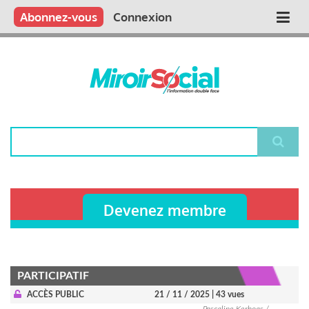
Aller
Qui sommes nous ?
Vous publiez
Nous publions
Contactez-nous
Abonnez-vous
Connexion
Main
au
contenu
navigation
principal
Rechercher
Devenez membre
PARTICIPATIF
ACCÈS PUBLIC
21 / 11 / 2025
| 43 vues
Pascaline Kerhoas /