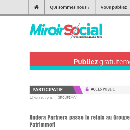
Aller
Qui sommes nous ?
Vous publiez
Main
au
contenu
navigation
principal
Publiez
gratuiteme
PARTICIPATIF
ACCÈS PUBLIC
Organisations
GROUPE VYV
Andera Partners passe le relais au Groupe
Patrimmofi