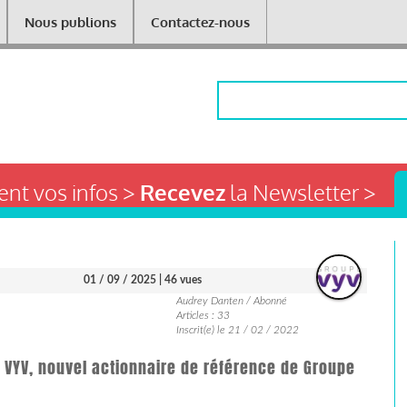
Nous publions
Contactez-nous
Rechercher
nt vos infos >
Recevez
la Newsletter >
01 / 09 / 2025
| 46 vues
Audrey Danten / Abonné
Articles : 33
Inscrit(e) le 21 / 02 / 2022
 VYV, nouvel actionnaire de référence de Groupe