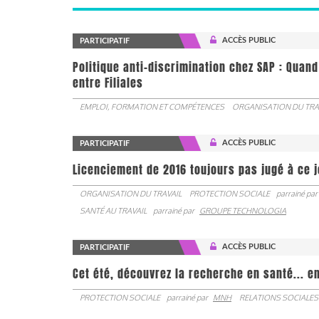
ACCÈS PUBLIC
PARTICIPATIF
Politique anti-discrimination chez SAP : Quand
entre Filiales
EMPLOI, FORMATION ET COMPÉTENCES
ORGANISATION DU TRA
ACCÈS PUBLIC
PARTICIPATIF
Licenciement de 2016 toujours pas jugé à ce 
ORGANISATION DU TRAVAIL
PROTECTION SOCIALE
parrainé par
SANTÉ AU TRAVAIL
parrainé par
GROUPE TECHNOLOGIA
ACCÈS PUBLIC
PARTICIPATIF
Cet été, découvrez la recherche en santé... en
PROTECTION SOCIALE
parrainé par
MNH
RELATIONS SOCIALES