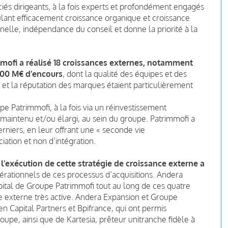
és dirigeants, à la fois experts et profondément engagés
culant efficacement croissance organique et croissance
elle, indépendance du conseil et donne la priorité à la
mmofi a réalisé 18 croissances externes, notamment
 200 M€ d’encours
, dont la qualité des équipes et des
e et la réputation des marques étaient particulièrement
pe Patrimmofi, à la fois via un réinvestissement
l maintenu et/ou élargi, au sein du groupe. Patrimmofi a
derniers, en leur offrant une « seconde vie
iation et non d’intégration.
exécution de cette stratégie de croissance externe a
pérationnels de ces processus d’acquisitions. Andera
capital de Groupe Patrimmofi tout au long de ces quatre
ce externe très active. Andera Expansion et Groupe
en Capital Partners et Bpifrance, qui ont permis
oupe, ainsi que de Kartesia, prêteur unitranche fidèle à