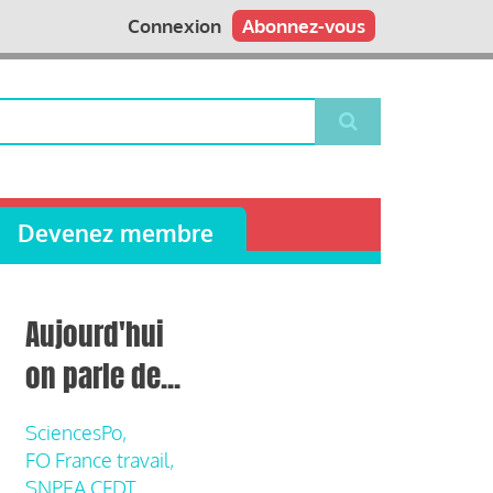
Connexion
Abonnez-vous
Devenez membre
Aujourd'hui
on parle de...
SciencesPo,
FO France travail,
SNPEA CFDT