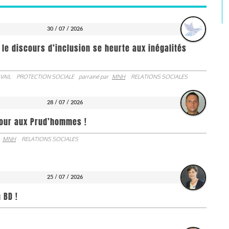
30 / 07 / 2026
 le discours d’inclusion se heurte aux inégalités
VAIL
PROTECTION SOCIALE
parrainé par
MNH
RELATIONS SOCIALES
28 / 07 / 2026
jour aux Prud’hommes !
MNH
RELATIONS SOCIALES
25 / 07 / 2026
 BD !