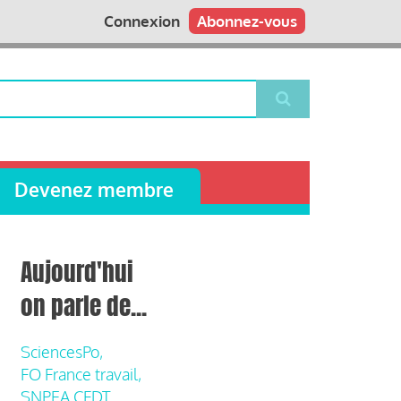
Connexion
Abonnez-vous
Devenez membre
Aujourd'hui
on parle de...
SciencesPo,
FO France travail,
SNPEA CFDT