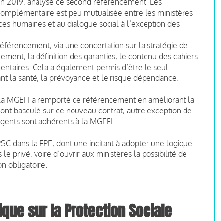
juin 2019, analyse ce second référencement. Les
 complémentaire est peu mutualisée entre les ministères
ces humaines et au dialogue social à l’exception des
u référencement, via une concertation sur la stratégie de
ment, la définition des garanties, le contenu des cahiers
ntaires. Cela a également permis d’être le seul
ant la santé, la prévoyance et le risque dépendance.
, la MGEFI a remporté ce référencement en améliorant la
nt basculé sur ce nouveau contrat, autre exception de
gents sont adhérents à la MGEFI.
 PSC dans la FPE, dont une incitant à adopter une logique
e privé, voire d’ouvrir aux ministères la possibilité de
n obligatoire.
ique sur la Protection Sociale