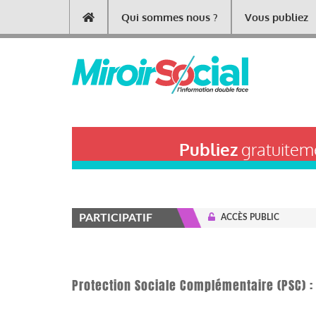
Aller
Qui sommes nous ?
Vous publiez
Main
au
contenu
navigation
principal
Publiez
gratuiteme
PARTICIPATIF
ACCÈS PUBLIC
Protection Sociale Complémentaire (PSC) :