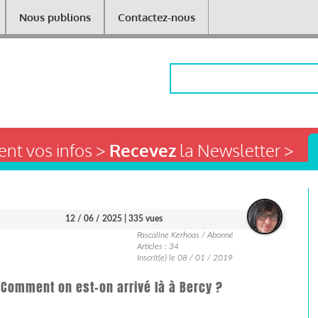
Nous publions
Contactez-nous
Rechercher
nt vos infos >
Recevez
la Newsletter >
12 / 06 / 2025
| 335 vues
Pascaline Kerhoas / Abonné
Articles : 34
Inscrit(e) le 08 / 01 / 2019
 Comment on est-on arrivé là à Bercy ?