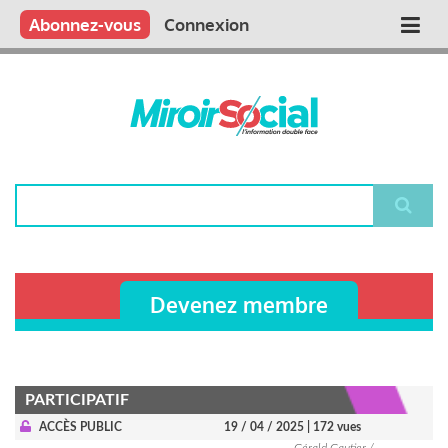
Aller
Qui sommes nous ?
Vous publiez
Nous publions
Contactez-nous
Abonnez-vous
Connexion
Main
au
contenu
navigation
principal
Rechercher
Devenez membre
PARTICIPATIF
ACCÈS PUBLIC
19 / 04 / 2025
| 172 vues
Gérald Gautier /