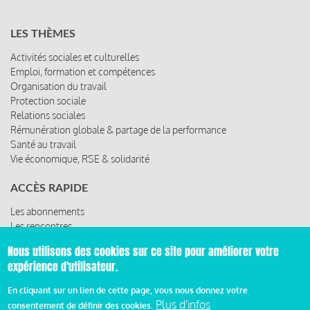
LES THÈMES
Activités sociales et culturelles
Emploi, formation et compétences
Organisation du travail
Protection sociale
Relations sociales
Rémunération globale & partage de la performance
Santé au travail
Vie économique, RSE & solidarité
ACCÈS RAPIDE
Les abonnements
Les rencontres
Les ressources
Nous utilisons des cookies sur ce site pour améliorer votre
expérience d'utilisateur.
En cliquant sur un lien de cette page, vous nous donnez votre
© 2019 Miroir Social - Réalisé par
Cafffeine
Plus d'infos
consentement de définir des cookies.