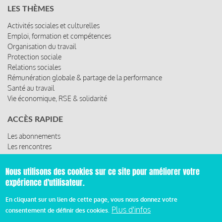
LES THÈMES
Activités sociales et culturelles
Emploi, formation et compétences
Organisation du travail
Protection sociale
Relations sociales
Rémunération globale & partage de la performance
Santé au travail
Vie économique, RSE & solidarité
ACCÈS RAPIDE
Les abonnements
Les rencontres
Les ressources
Nous utilisons des cookies sur ce site pour améliorer votre
expérience d'utilisateur.
© 2019 Miroir Social - Réalisé par
Cafffeine
En cliquant sur un lien de cette page, vous nous donnez votre
Plus d'infos
consentement de définir des cookies.
Mentions légales et condition générale d’utilisation et