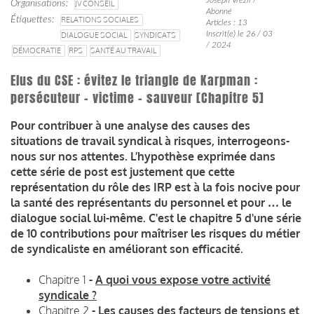
Organisations
JV CONSEIL
Abonné
Étiquettes
RELATIONS SOCIALES
Articles : 13
Inscrit(e) le 26 / 03
DIALOGUE SOCIAL
SYNDICATS
/ 2024
DÉMOCRATIE
RPS
SANTÉ AU TRAVAIL
Elus du CSE : évitez le triangle de Karpman :
persécuteur – victime - sauveur [Chapitre 5]
Pour contribuer à une analyse des causes des
situations de travail syndical à risques, interrogeons-
nous sur nos attentes. L’hypothèse exprimée dans
cette série de post est justement que cette
représentation du rôle des IRP est à la fois nocive pour
la santé des représentants du personnel et pour … le
dialogue social lui-même. C'est le chapitre 5 d'une série
de 10 contributions pour maîtriser les risques du métier
de syndicaliste en améliorant son efficacité.
Chapitre 1
-
A quoi vous expose votre activité
syndicale ?
Chapitre 2
-
Les causes des facteurs de tensions et