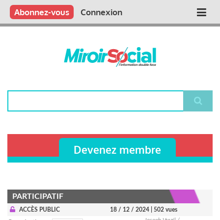
Aller
Qui sommes nous ?
Vous publiez
Nous publions
Contactez-nous
Abonnez-vous
Connexion
Main
au
contenu
navigation
principal
Rechercher
Devenez membre
PARTICIPATIF
ACCÈS PUBLIC
18 / 12 / 2024
| 502 vues
Joseph Vrezil /