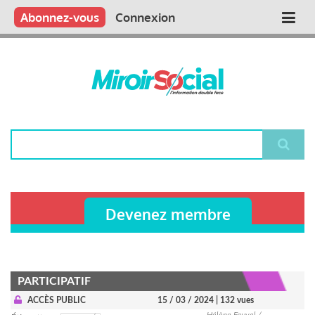
Aller
Qui sommes nous ?
Vous publiez
Nous publions
Contactez-nous
Abonnez-vous
Connexion
Main
au
contenu
navigation
principal
Rechercher
Devenez membre
PARTICIPATIF
ACCÈS PUBLIC
15 / 03 / 2024
| 132 vues
Hélène Fauvel /