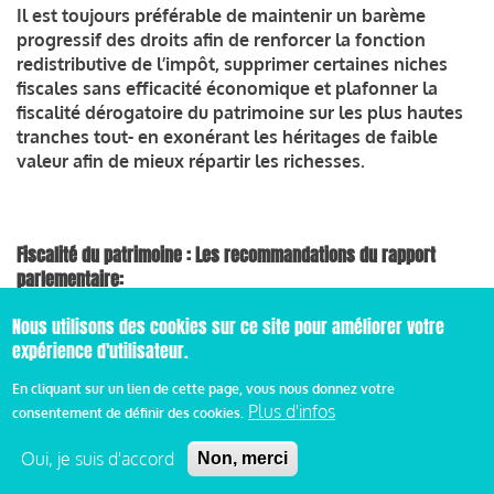
Il est toujours préférable de maintenir un barème
progressif des droits afin de renforcer la fonction
redistributive de l’impôt, supprimer certaines niches
fiscales sans efficacité économique et plafonner la
fiscalité dérogatoire du patrimoine sur les plus hautes
tranches tout- en exonérant les héritages de faible
valeur afin de mieux répartir les richesses.
Fiscalité du patrimoine : Les recommandations du rapport
parlementaire:
-----------------------------------------------------------------------------------
Nous utilisons des cookies sur ce site pour améliorer votre
--------------------------------------------
expérience d'utilisateur.
Fiscalité de la détention et des revenus du capital
En cliquant sur un lien de cette page, vous nous donnez votre
Plus d'infos
financier (ISF / PFU)
consentement de définir des cookies.
Oui, je suis d'accord
Non, merci
Recommandation n° 01 : Lors de la déclaration en ligne des
revenus, améliorer l’information pour permettre aux