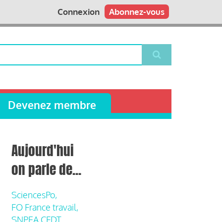
Connexion
Abonnez-vous
Devenez membre
Aujourd'hui
on parle de...
SciencesPo,
FO France travail,
SNPEA CFDT