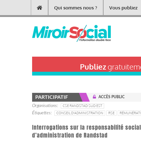
Aller
Qui sommes nous ?
Vous publiez
Main
au
contenu
navigation
principal
Publiez
gratuiteme
PARTICIPATIF
ACCÈS PUBLIC
Organisations
CSE RANDSTAD SUD EST
Étiquettes
CONSEIL D'ADMINISTRATION
RSE
RÉMUNÉRAT
Interrogations sur la responsabilité soci
d’administration de Randstad