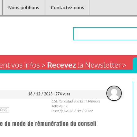
Nous publions
Contactez-nous
Rechercher
nt vos infos >
Recevez
la Newsletter >
18 / 12 / 2023
| 274 vues
CSE Randstad Sud Est / Membre
Articles : 9
IONS
Inscrit(e) le 28 / 09 / 2022
ale du mode de rémunération du conseil