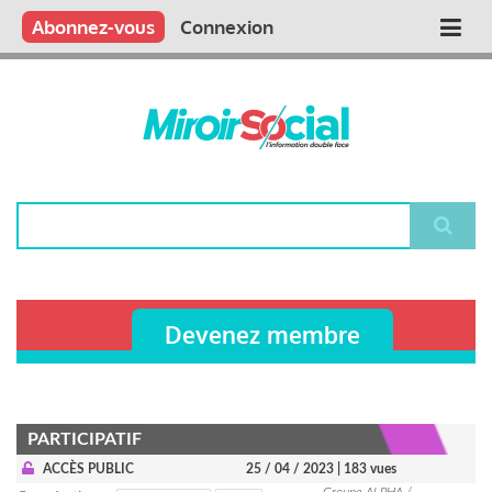
Aller
Qui sommes nous ?
Vous publiez
Nous publions
Contactez-nous
Abonnez-vous
Connexion
Main
au
contenu
navigation
principal
Rechercher
Devenez membre
PARTICIPATIF
ACCÈS PUBLIC
25 / 04 / 2023
| 183 vues
Groupe ALPHA /