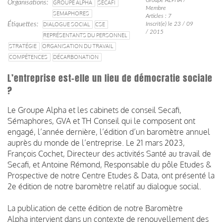
Organisations
GROUPE ALPHA
SECAFI
Membre
SEMAPHORES
Articles : 7
Étiquettes
DIALOGUE SOCIAL
CSE
Inscrit(e) le 23 / 09
/ 2015
REPRÉSENTANTS DU PERSONNEL
STRATÉGIE
ORGANISATION DU TRAVAIL
COMPÉTENCES
DÉCARBONATION
L’entreprise est-elle un lieu de démocratie sociale
?
Le Groupe Alpha et les cabinets de conseil Secafi,
Sémaphores, GVA et TH Conseil qui le composent ont
engagé, l’année dernière, l’édition d’un baromètre annuel
auprès du monde de l’entreprise. Le 21 mars 2023,
François Cochet, Directeur des activités Santé au travail de
Secafi, et Antoine Rémond, Responsable du pôle Etudes &
Prospective de notre Centre Etudes & Data, ont présenté la
2e édition de notre baromètre relatif au dialogue social.
La publication de cette édition de notre Baromètre
Alpha intervient dans un contexte de renouvellement des