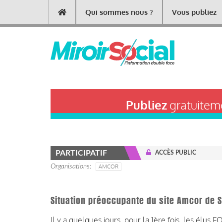
Aller
Qui sommes nous ?
Vous publiez
Main
au
contenu
navigation
principal
Publiez
gratuiteme
PARTICIPATIF
ACCÈS PUBLIC
Organisations
AMCOR
Situation préoccupante du site Amcor de 
Il y a quelques jours, pour la 1ère fois, les élu