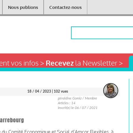
Nous publions
Contactez-nous
Rechercher
nt vos infos >
Recevez
la Newsletter >
18 / 04 / 2023
| 102 vues
géraldine Gomiz / Membre
Articles : 14
Inscrit(e) le 06 / 07 / 2021
Sarrebourg
s FO du Comité Economique et Social d’Amcor Flexibles, à