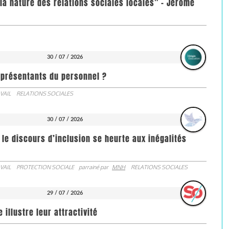
la nature des relations sociales locales” - Jérôme
30 / 07 / 2026
représentants du personnel ?
VAIL
RELATIONS SOCIALES
30 / 07 / 2026
 le discours d’inclusion se heurte aux inégalités
VAIL
PROTECTION SOCIALE
parrainé par
MNH
RELATIONS SOCIALES
29 / 07 / 2026
illustre leur attractivité