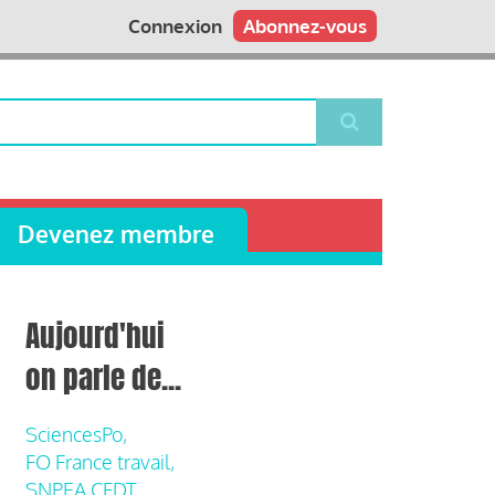
Connexion
Abonnez-vous
Devenez membre
Aujourd'hui
on parle de...
SciencesPo,
FO France travail,
SNPEA CFDT