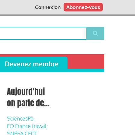
Connexion
Abonnez-vous
Devenez membre
Aujourd'hui
on parle de...
SciencesPo,
FO France travail,
SNPEA CFDT