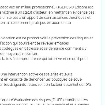
chosociaux en milieu professionnel » (GERESO Édition) est
e victime à un statut d’acteur, en mettant en évidence ces
 limite pas à un apport de connaissances théoriques et
n terrain résolument pratique, en abordant la
 vocation est de promouvoir la prévention des risques et
d’action qui pourraient se révéler efficaces.
 des collègues en détresse et se demande comment s’y
 de moyens à mobiliser.
 la fois à comprendre ce qui lui arrive et ce qu’il peut
ne intervention active des salariés et leurs
t en capacité de dénoncer les politiques de sous-
 les dirigeants : elles sont un facteur essentiel de RPS.
iques d’évaluation des risques (DUER) établis par les
 matière de RPS. Au lieu d’un véritable plan d’actions