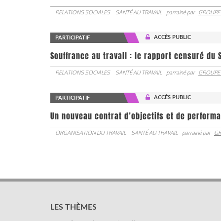
RELATIONS SOCIALES
SANTÉ AU TRAVAIL
parrainé par
GROUPE
ACCÈS PUBLIC
PARTICIPATIF
Souffrance au travail : le rapport censuré du 
RELATIONS SOCIALES
SANTÉ AU TRAVAIL
parrainé par
GROUPE
ACCÈS PUBLIC
PARTICIPATIF
Un nouveau contrat d’objectifs et de performa
ORGANISATION DU TRAVAIL
SANTÉ AU TRAVAIL
parrainé par
GR
LES THÈMES