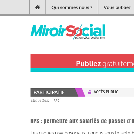
Aller
Qui sommes nous ?
Vous publiez
Main
au
contenu
navigation
principal
Publiez
gratuiteme
PARTICIPATIF
ACCÈS PUBLIC
Étiquettes
RPS
RPS : permettre aux salariés de passer d’u
Les risques psychosociaux, connus sous le sigle 