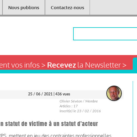
Nous publions
Contactez-nous
Rechercher
nt vos infos >
Recevez
la Newsletter >
25 / 06 / 2021
| 436 vues
Olivier Sévéon / Membre
Articles : 17
Inscrit(e) le 23 / 02 / 2016
n statut de victime à un statut d’acteur
RPS, mettent en jeu des contraintes professionnelles