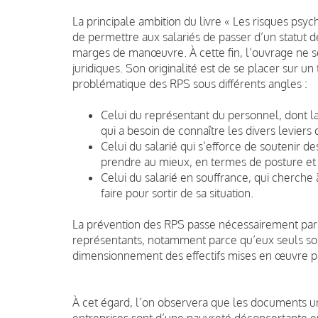
La principale ambition du livre « Les risques psy
de permettre aux salariés de passer d’un statut d
marges de manœuvre. À cette fin, l’ouvrage ne se
juridiques. Son originalité est de se placer sur u
problématique des RPS sous différents angles :
Celui du représentant du personnel, dont la
qui a besoin de connaître les divers leviers 
Celui du salarié qui s’efforce de soutenir
prendre au mieux, en termes de posture et
Celui du salarié en souffrance, qui cherche à
faire pour sortir de sa situation.
La prévention des RPS passe nécessairement par u
représentants, notamment parce qu’eux seuls son
dimensionnement des effectifs mises en œuvre par
À cet égard, l’on observera que les documents un
entreprises sont d’une pauvreté déconcertante en