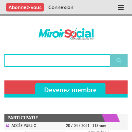
Aller
Qui sommes nous ?
Vous publiez
Nous publions
Contactez-nous
Abonnez-vous
Connexion
Main
au
contenu
navigation
principal
Rechercher
Devenez membre
PARTICIPATIF
ACCÈS PUBLIC
20 / 04 / 2021
| 118 vues
Remy Poulain /