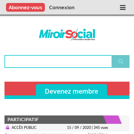
Aller
Qui sommes nous ?
Vous publiez
Nous publions
Contactez-nous
Abonnez-vous
Connexion
Main
au
contenu
navigation
principal
Rechercher
Devenez membre
PARTICIPATIF
ACCÈS PUBLIC
15 / 09 / 2020
| 345 vues
Esprit Libre /