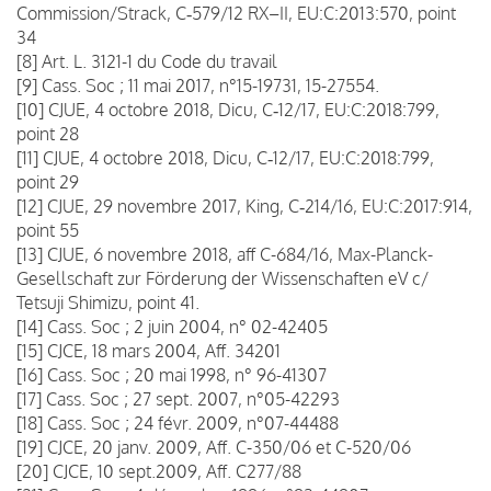
Commission/Strack, C‑579/12 RX–II, EU:C:2013:570, point
34
[8] Art. L. 3121-1 du Code du travail
[9] Cass. Soc ; 11 mai 2017, n°15-19731, 15-27554.
[10] CJUE, 4 octobre 2018, Dicu, C‑12/17, EU:C:2018:799,
point 28
[11] CJUE, 4 octobre 2018, Dicu, C‑12/17, EU:C:2018:799,
point 29
[12] CJUE, 29 novembre 2017, King, C‑214/16, EU:C:2017:914,
point 55
[13] CJUE, 6 novembre 2018, aff C-684/16, Max-Planck-
Gesellschaft zur Förderung der Wissenschaften eV c/
Tetsuji Shimizu, point 41.
[14] Cass. Soc ; 2 juin 2004, n° 02-42405
[15] CJCE, 18 mars 2004, Aff. 34201
[16] Cass. Soc ; 20 mai 1998, n° 96-41307
[17] Cass. Soc ; 27 sept. 2007, n°05-42293
[18] Cass. Soc ; 24 févr. 2009, n°07-44488
[19] CJCE, 20 janv. 2009, Aff. C-350/06 et C-520/06
[20] CJCE, 10 sept.2009, Aff. C277/88