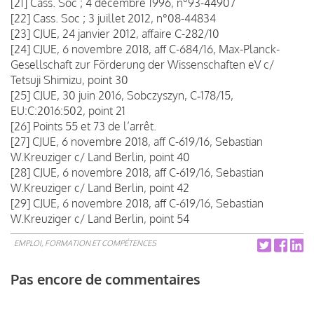
[21] Cass. Soc ; 4 décembre 1996, n°93-44907
[22] Cass. Soc ; 3 juillet 2012, n°08-44834
[23] CJUE, 24 janvier 2012, affaire C-282/10
[24] CJUE, 6 novembre 2018, aff C-684/16, Max-Planck-
Gesellschaft zur Förderung der Wissenschaften eV c/
Tetsuji Shimizu, point 30
[25] CJUE, 30 juin 2016, Sobczyszyn, C‑178/15,
EU:C:2016:502, point 21
[26] Points 55 et 73 de l’arrêt.
[27] CJUE, 6 novembre 2018, aff C-619/16, Sebastian
W.Kreuziger c/ Land Berlin, point 40
[28] CJUE, 6 novembre 2018, aff C-619/16, Sebastian
W.Kreuziger c/ Land Berlin, point 42
[29] CJUE, 6 novembre 2018, aff C-619/16, Sebastian
W.Kreuziger c/ Land Berlin, point 54
EMPLOI, FORMATION ET COMPÉTENCES
Pas encore de commentaires