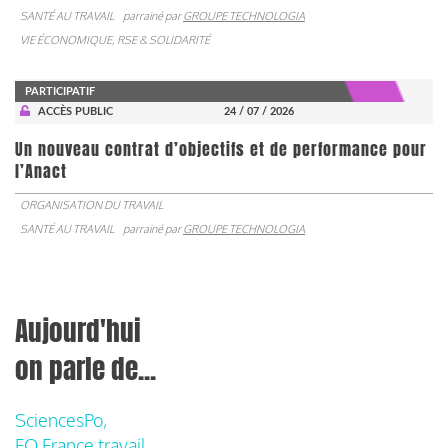
SANTÉ AU TRAVAIL
parrainé par
GROUPE TECHNOLOGIA
VIE ÉCONOMIQUE, RSE & SOLIDARITÉ
PARTICIPATIF
ACCÈS PUBLIC
24 / 07 / 2026
Un nouveau contrat d’objectifs et de performance pour
l’Anact
ORGANISATION DU TRAVAIL
SANTÉ AU TRAVAIL
parrainé par
GROUPE TECHNOLOGIA
Aujourd'hui
on parle de...
SciencesPo,
FO France travail,