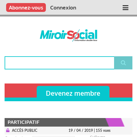
Aller
Qui sommes nous ?
Vous publiez
Nous publions
Contactez-nous
Abonnez-vous
Connexion
Main
au
contenu
navigation
principal
Rechercher
Devenez membre
PARTICIPATIF
ACCÈS PUBLIC
19 / 04 / 2019
| 155 vues
Guillaume