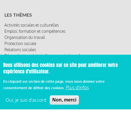
LES THÈMES
Activités sociales et culturelles
Emploi, formation et compétences
Organisation du travail
Protection sociale
Relations sociales
Rémunération globale & partage de la performance
Santé au travail
Nous utilisons des cookies sur ce site pour améliorer votre
Vie économique, RSE & solidarité
expérience d'utilisateur.
ACCÈS RAPIDE
En cliquant sur un lien de cette page, vous nous donnez votre
Plus d'infos
consentement de définir des cookies.
Les abonnements
Les rencontres
Oui, je suis d'accord
Non, merci
Les ressources
© 2019 Miroir Social - Réalisé par
Cafffeine