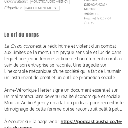
Organisations
MOUSTIC AUDIO AGENCY
DERACHINOIS /
Étiquettes
HARCÈLEMENT MORAL
Membre
Articles : 1
Inscrit(e) le 05 / 04
/ 2019
Le cri du corps
Le Cri du corps
est le récit intime et violent d'un combat
aux limites de la mort, un triptyque sensible et lucide dans
lequel une jeune femme victime de harcèlement moral au
sein de son entreprise se raconte. Une tragédie sur
l'inexorable mécanique d'une société qui a fait de l'humain
un instrument de profit et un outil de promotion sociale.
Anne-Véronique Herter signe un document essentiel sur
un mal tentaculaire devenu réalité économique et sociale.
Moustic Audio Agency en a fait un podcast pour recueillir le
témoignage de cette femme qui se reconstruit petit à petit.
À écouter sur la page web :
https://podcast.ausha.co/le-
cris-du-corps