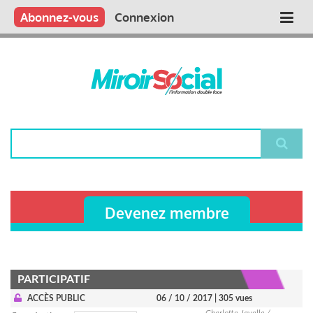
Aller
Qui sommes nous ?
Vous publiez
Nous publions
Contactez-nous
Abonnez-vous
Connexion
Main
au
contenu
navigation
principal
Rechercher
Devenez membre
PARTICIPATIF
ACCÈS PUBLIC
06 / 10 / 2017
| 305 vues
Charlotte Javelle /