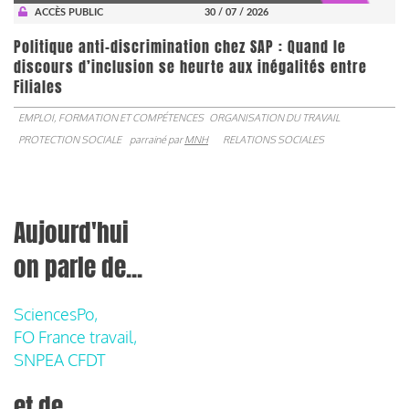
ACCÈS PUBLIC
30 / 07 / 2026
Politique anti-discrimination chez SAP : Quand le
discours d’inclusion se heurte aux inégalités entre
Filiales
EMPLOI, FORMATION ET COMPÉTENCES
ORGANISATION DU TRAVAIL
PROTECTION SOCIALE
parrainé par
MNH
RELATIONS SOCIALES
Aujourd'hui
on parle de...
SciencesPo,
FO France travail,
SNPEA CFDT
et de...