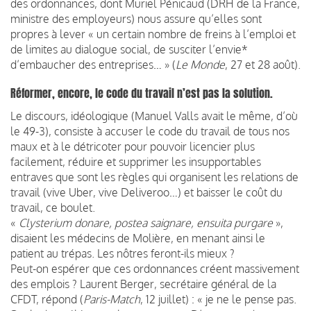
des ordonnances, dont Muriel Pénicaud (DRH de la France,
ministre des employeurs) nous assure qu’elles sont
propres à lever « un certain nombre de freins à l’emploi et
de limites au dialogue social, de susciter l’envie*
d’embaucher des entreprises… » (
Le Monde
, 27 et 28 août).
Réformer, encore, le code du travail n’est pas la solution.
Le discours, idéologique (Manuel Valls avait le même, d’où
le 49-3), consiste à accuser le code du travail de tous nos
maux et à le détricoter pour pouvoir licencier plus
facilement, réduire et supprimer les insupportables
entraves que sont les règles qui organisent les relations de
travail (vive Uber, vive Deliveroo…) et baisser le coût du
travail, ce boulet.
«
Clysterium donare, postea saignare, ensuita purgare
»,
disaient les médecins de Molière, en menant ainsi le
patient au trépas. Les nôtres feront-ils mieux ?
Peut-on espérer que ces ordonnances créent massivement
des emplois ? Laurent Berger, secrétaire général de la
CFDT, répond (
Paris-Match
, 12 juillet) : « je ne le pense pas.