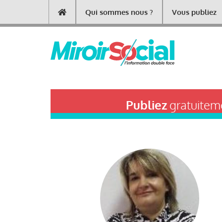
Aller
Qui sommes nous ?
Vous publiez
Main
au
contenu
navigation
principal
Publiez
gratuiteme