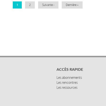
Page
1
Page
2
Page
Suivante ›
Dernière
Dernière »
courante
suivante
page
ACCÈS RAPIDE
Les abonnements
Les rencontres
Les ressources