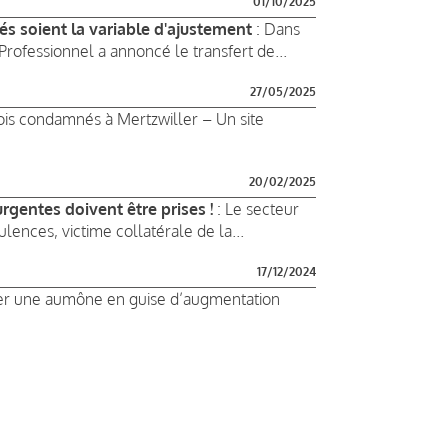
01/10/2025
és soient la variable d'ajustement
: Dans
Professionnel a annoncé le transfert de...
27/05/2025
is condamnés à Mertzwiller – Un site
20/02/2025
rgentes doivent être prises !
: Le secteur
lences, victime collatérale de la...
17/12/2024
ter une aumône en guise d’augmentation