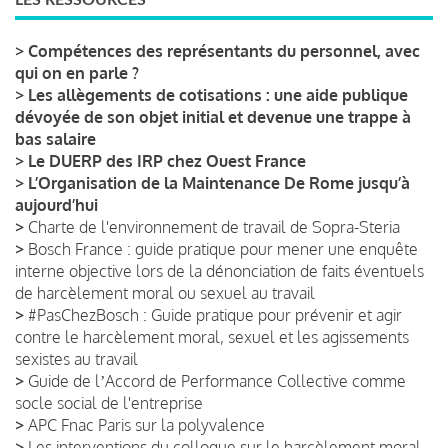
>
Compétences des représentants du personnel, avec
qui on en parle ?
>
Les allègements de cotisations : une aide publique
dévoyée de son objet initial et devenue une trappe à
bas salaire
>
Le DUERP des IRP chez Ouest France
>
L’Organisation de la Maintenance De Rome jusqu’à
aujourd’hui
>
Charte de l'environnement de travail de Sopra-Steria
>
Bosch France : guide pratique pour mener une enquête
interne objective lors de la dénonciation de faits éventuels
de harcèlement moral ou sexuel au travail
>
#PasChezBosch : Guide pratique pour prévenir et agir
contre le harcèlement moral, sexuel et les agissements
sexistes au travail
>
Guide de lʼAccord de Performance Collective comme
socle social de l'entreprise
>
APC Fnac Paris sur la polyvalence
>
Les interventions du colloque sur le harcèlement moral