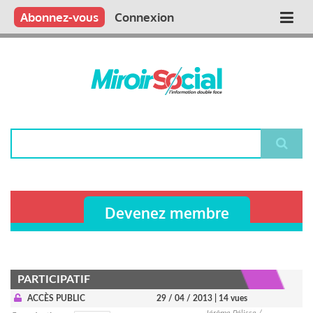
Aller
Qui sommes nous ?
Vous publiez
Nous publions
Contactez-nous
Abonnez-vous
Connexion
Main
au
contenu
navigation
principal
Rechercher
Devenez membre
PARTICIPATIF
ACCÈS PUBLIC
29 / 04 / 2013
| 14 vues
Jérôme Pélisse /