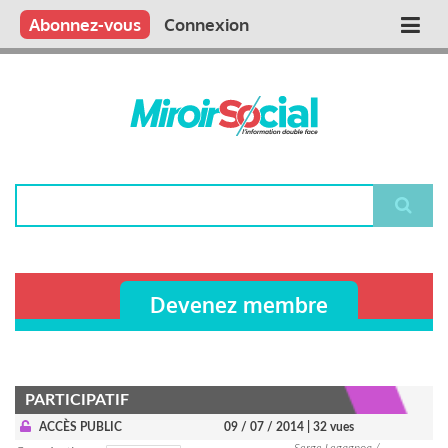
Aller
Qui sommes nous ?
Vous publiez
Nous publions
Contactez-nous
Abonnez-vous
Connexion
Main
au
contenu
navigation
principal
Rechercher
Devenez membre
PARTICIPATIF
ACCÈS PUBLIC
09 / 07 / 2014
| 32 vues
Serge Legagnoa /