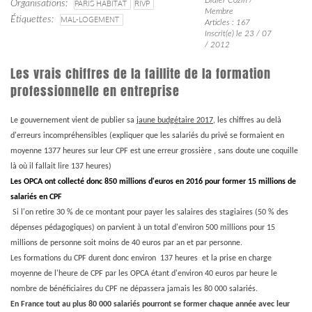
Organisations
PARIS HABITAT
RIVP
Membre
Étiquettes
MAL-LOGEMENT
Articles : 167
Inscrit(e) le 23 / 07
/ 2012
Les vrais chiffres de la faillite de la formation
professionnelle en entreprise
Le gouvernement vient de publier sa
jaune budgétaire 2017
, les chiffres au delà
d'erreurs incompréhensibles (expliquer que les salariés du privé se formaient en
moyenne 1377 heures sur leur CPF est une erreur grossière , sans doute une coquille
là où il fallait lire 137 heures)
Les OPCA ont collecté donc 850 millions d'euros en 2016 pour former 15 millions de
salariés en CPF
Si l'on retire 30 % de ce montant pour payer les salaires des stagiaires (50 % des
dépenses pédagogiques) on parvient à un total d'environ 500 millions pour 15
millions de personne soit moins de 40 euros par an et par personne.
Les formations du CPF durent donc environ 137 heures et la prise en charge
moyenne de l'heure de CPF par les OPCA étant d'environ 40 euros par heure le
nombre de bénéficiaires du CPF ne dépassera jamais les 80 000 salariés.
En France tout au plus 80 000 salariés pourront se former chaque année avec leur