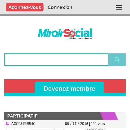
Aller
Qui sommes nous ?
Vous publiez
Nous publions
Contactez-nous
Abonnez-vous
Connexion
Main
au
contenu
navigation
principal
Rechercher
Devenez membre
PARTICIPATIF
ACCÈS PUBLIC
05 / 11 / 2016
| 111 vues
Didier Cozin /