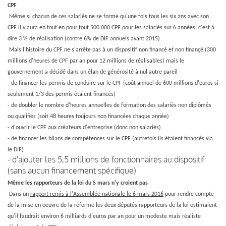
CPF
Même si chacun de ces salariés ne se forme qu'une fois tous les six ans avec son
CPF il y aura en tout en pour tout 500 000 CPF pour les salariés sur 6 années, c'est à
dire 3 % de réalisation (contre 6% de DIF annuels avant 2015)
Mais l'histoire du CPF ne s'arrête pas à un dispositif non financé et non finançé (300
millions d'heures de CPF par an pour 12 millions de réalisables) mais le
gouvernement a décidé dans un élan de générosité à nul autre pareil
- de financer les permis de conduire sur le CPF (coût annuel de 600 millions d'euros si
seulement 1/3 des permis étaient financés)
- de doubler le nombre d'heures annuelles de formation des salariés non diplômés
ou qualifiés (soit 48 heures toujours non financées chaque année)
- d'ouvrir le CPF aux créateurs d'entreprise (donc non salariés)
- de financer les bilans de compétences sur le CPF (autrefois ils étaient financés via
le DIF)
- d'ajouter les 5,5 millions de fonctionnaires au dispositif
(sans aucun financement spécifique)
Même les rapporteurs de la loi du 5 mars n'y croient pas
Dans un
rapport remis à l'Assemblée nationale le 6 mars 2016
pour rendre compte
de la mise en oeuvre de la réforme les deux députés rapporteurs de la loi estimaient
qu'il faudrait environ 6 milliards d'euros par an pour un modeste mais réaliste