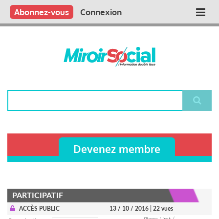
Aller
Qui sommes nous ?
Vous publiez
Nous publions
Contactez-nous
Abonnez-vous
Connexion
Main
au
contenu
navigation
principal
Rechercher
Devenez membre
PARTICIPATIF
ACCÈS PUBLIC
13 / 10 / 2016
| 22 vues
Pierre Liret /