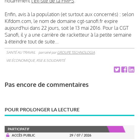
notamment
l'ex-site de la FMPS
.
Enfin, avis à la population (et surtout aux concernés) : selon
Kifdom.com, le nom de domaine cgt-sanofi.fr expire
aujourd'hui dans 22 jours, soit le 13 mai 2016. Pour la CGT
Sanofi, il y a une carrière de racketteur à la petite semaine
à éteindre tout de suite...
SANTÉ AU TRAVAIL
parrainé par
GROUPE TECHNOLOGIA
VIE ÉCONOMIQUE, RSE & SOLIDARITÉ
Pas encore de commentaires
POUR PROLONGER LA LECTURE
PARTICIPATIF
ACCÈS PUBLIC
29 / 07 / 2026