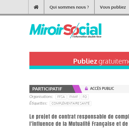
Aller
Qui sommes nous ?
Vous publiez
Main
au
contenu
navigation
principal
Publiez
gratuiteme
PARTICIPATIF
ACCÈS PUBLIC
Organisations
FFSA
FNMF
FO
Étiquettes
COMPLÉMENTAIRE SANTÉ
Le projet de contrat responsable de compl
l'influence de la Mutualité Française et de