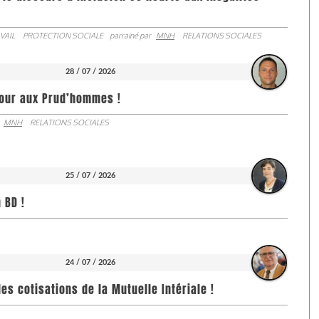
VAIL
PROTECTION SOCIALE
parrainé par
MNH
RELATIONS SOCIALES
28 / 07 / 2026
jour aux Prud’hommes !
MNH
RELATIONS SOCIALES
25 / 07 / 2026
 BD !
24 / 07 / 2026
es cotisations de la Mutuelle Intériale !