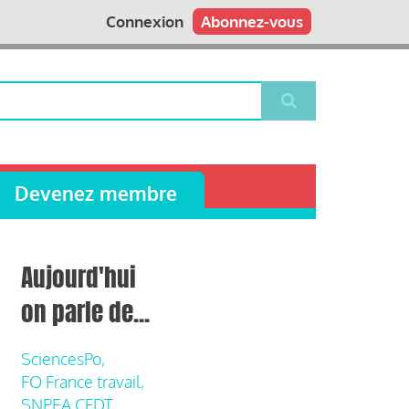
Connexion
Abonnez-vous
Devenez membre
Aujourd'hui
on parle de...
SciencesPo,
FO France travail,
SNPEA CFDT