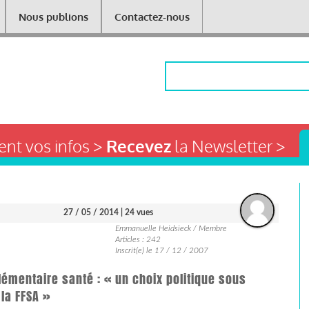
Nous publions
Contactez-nous
Rechercher
nt vos infos >
Recevez
la Newsletter >
27 / 05 / 2014
| 24 vues
Emmanuelle Heidsieck / Membre
Articles : 242
Inscrit(e) le 17 / 12 / 2007
émentaire santé : « un choix politique sous
 la FFSA »