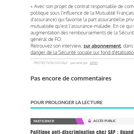
« Avec son projet de contrat responsable de com
politique sous l'influence de la Mutualité Françai
d'assurance) qui favorise la part assurantielle pr
mutualisée qu'est l'assurance-maladie. En ce q
augmentation des remboursements de la Sécurité 
général de FO.
Retrouvez son interview,
sur abonnement
, dans
danger de la Sécurité sociale sur fond d'étatisatio
PROTECTION SOCIALE
parrainé par
MNH
Pas encore de commentaires
POUR PROLONGER LA LECTURE
ACCÈS PUBLIC
PARTICIPATIF
Politique anti-discrimination chez SAP : Quand